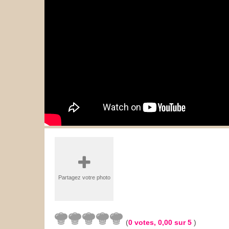
Les sauces
Boissons
Partagez votre photo
(
0
votes,
0,00
sur 5
)