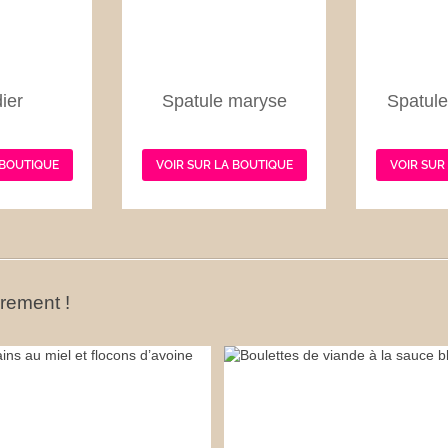
ier
Spatule maryse
Spatule
 BOUTIQUE
VOIR SUR LA BOUTIQUE
VOIR SUR
ûrement !