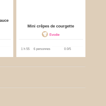
sauce
Mini crêpes de courgette
Evodie
1 h 55
6 personnes
0.0/5