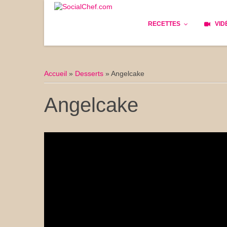
RECETTES
VID
Les bases
Cockta
Accueil
»
Desserts
»
Angelcake
Le Pain
Cuisin
Angelcake
Apéritifs
Cuisine
Déjeuner
Enfant
Entrées
Facile 
Plats
Les Cu
Goûter
Les Fê
Desserts