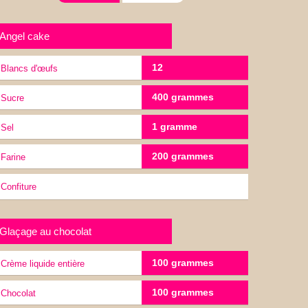
Angel cake
12
Blancs d'œufs
400 grammes
Sucre
1 gramme
sel
200 grammes
Farine
confiture
Glaçage au chocolat
100 grammes
Crème liquide entière
100 grammes
Chocolat