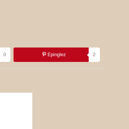
Epinglez
0
2