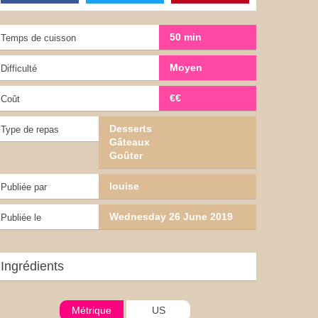
50 min
Temps de cuisson
Moyen
Difficulté
€€
Coût
Desserts
Type de repas
Gâteaux
Goûter
louise
Publiée par
Wednesday 26 June 2019
Publiée le
Ingrédients
Métrique
US