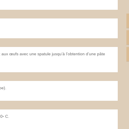
t aux œufs avec une spatule jusqu’à l’obtention d’une pâte
be).
70◦ C.