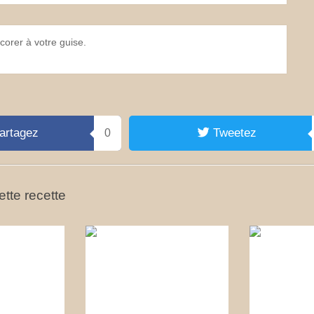
corer à votre guise.
artagez
Tweetez
0
tte recette