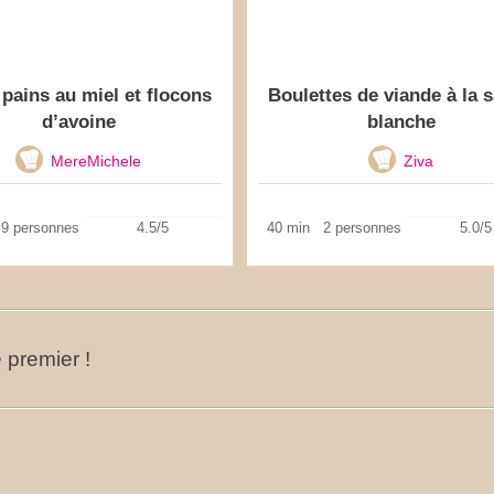
 pains au miel et flocons
Boulettes de viande à la 
d’avoine
blanche
MereMichele
Ziva
9 personnes
4.5/5
40 min
2 personnes
5.0/5
 premier !