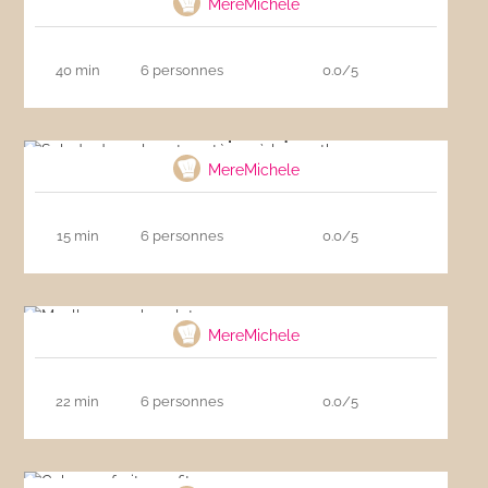
MereMichele
40 min
6 personnes
0.0/5
Salade de melon et pastèque à la menthe
MereMichele
15 min
6 personnes
0.0/5
Moelleux au chocolat
MereMichele
22 min
6 personnes
0.0/5
Cake aux fruits confits