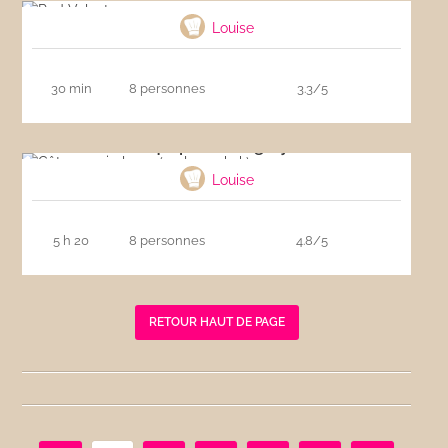
Louise
30 min
8 personnes
3.3/5
Gâteau qui pleure ( aglayan kek)
Louise
5 h 20
8 personnes
4.8/5
RETOUR HAUT DE PAGE