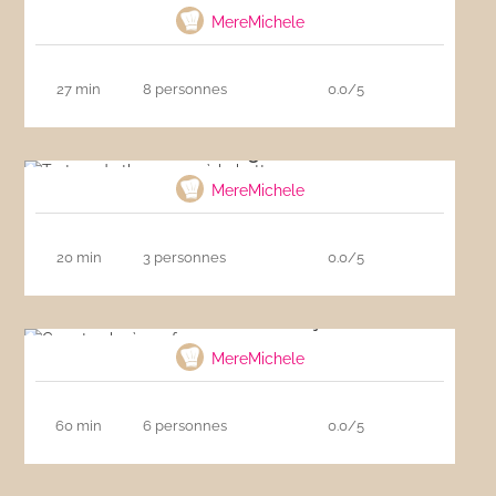
MereMichele
27 min
8 personnes
0.0/5
Tartare de thon rouge à la betterave
MereMichele
20 min
3 personnes
0.0/5
Carrot cake à ma façon
MereMichele
60 min
6 personnes
0.0/5
Red Velvet