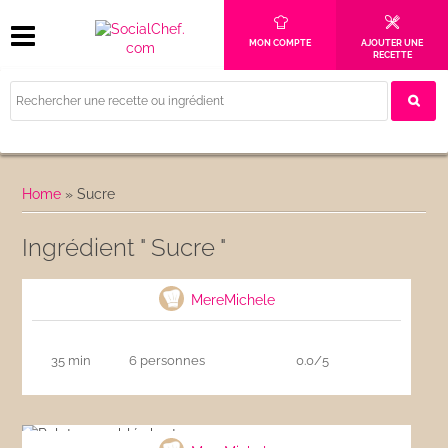
MON COMPTE
AJOUTER UNE
RECETTE
Home
»
Sucre
Ingrédient " Sucre "
Shortbreads écossais
MereMichele
35 min
6 personnes
0.0/5
Palets ou sablés bretons