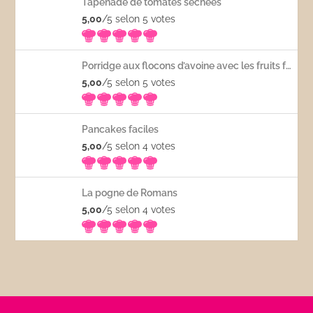
Tapenade de tomates séchées
5,00
/5 selon 5
votes
Porridge aux flocons d’avoine avec les fruits frais
5,00
/5 selon 5
votes
Pancakes faciles
5,00
/5 selon 4
votes
La pogne de Romans
5,00
/5 selon 4
votes