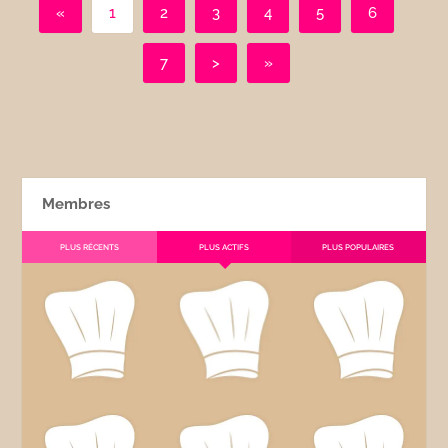
«
1
2
3
4
5
6
7
>
»
Membres
PLUS RÉCENTS
PLUS ACTIFS
PLUS POPULAIRES