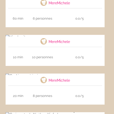
MereMichele
60 min
6 personnes
0.0/5
Vin de citron
MereMichele
10 min
10 personnes
0.0/5
Cookies américains
MereMichele
20 min
8 personnes
0.0/5
Croissants de Noël ou Kipferle