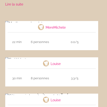
Lire la suite
Moelleux au chocolat
MereMichele
22 min
6 personnes
0.0/5
Red Velvet
Louise
30 min
8 personnes
3.3/5
Gâteau qui pleure ( aglayan kek)
Louise