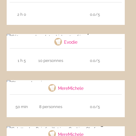
2 h 0
0.0/5
Gâteau au chocolat, whisky et café
Evodie
1 h 5
10 personnes
0.0/5
Cheesecake minceur
MereMichele
50 min
8 personnes
0.0/5
Galette des Rois feuilletée – Cooking Chef
MereMichele