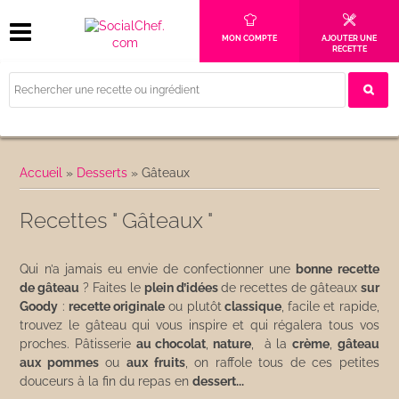
MON COMPTE
AJOUTER UNE
RECETTE
Accueil
»
Desserts
»
Gâteaux
Recettes " Gâteaux "
Qui n’a jamais eu envie de confectionner une
bonne recette
de gâteau
? Faites le
plein d’idées
de recettes de gâteaux
sur
Goody
:
recette originale
ou plutôt
classique
, facile et rapide,
trouvez le gâteau qui vous inspire et qui régalera tous vos
proches. Pâtisserie
au chocolat
,
nature
, à la
crème
,
gâteau
aux pommes
ou
aux fruits
, on raffole tous de ces petites
douceurs à la fin du repas en
dessert...