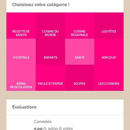
Choisissez votre catégorie !
RECETTE DE
CUISINE DU
CUISINE
LES FÊTES
SAISON
MONDE
RÉGIONALE
COCKTAILS
ENFANTS
SANTÉ
MINCEUR
REPAS
FACILE ET RAPIDE
SOUPES
LES CUISSONS
MUSCULATION
Évaluations
Cannelés
5,00
/5 selon 6
votes