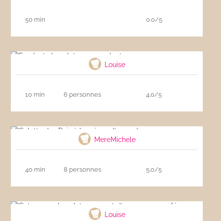
50 min
0.0/5
Fondant chocolat coeur coulant
Louise
10 min
6 personnes
4.0/5
Galette des Rois à la crème d’amandes
MereMichele
40 min
8 personnes
5.0/5
Gateau au chocolat recouvert d’une mousse
café
Louise