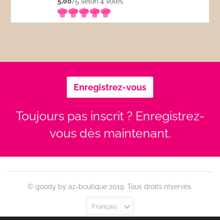
5,00
/5 selon 4
votes
Enregistrez-vous
Toujours pas inscrit ? Enregistrez-
vous dès maintenant.
© goody by az-boutique 2019. Tous droits réservés.
Français