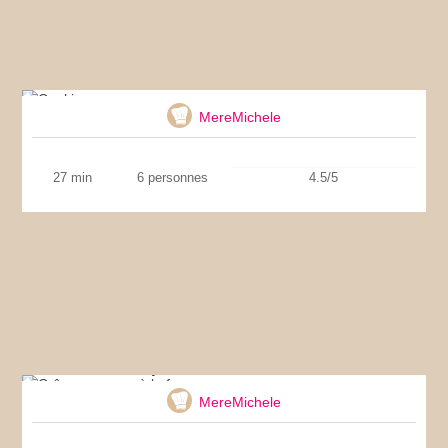
Cookies
MereMichele
27 min
6 personnes
4.5/5
Crêpes comme à la ferme
MereMichele