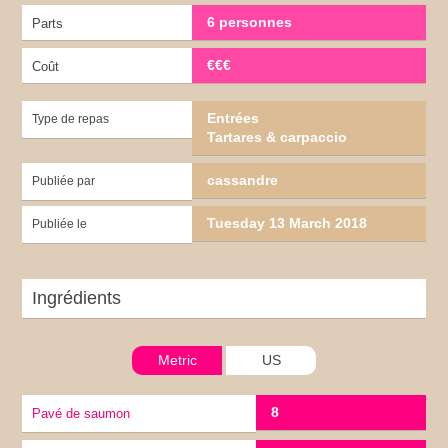
6 personnes
Parts
€€€
Coût
Entrées
Type de repas
Tartares & carpaccio
cassandre
Publiée par
Tuesday 13 March 2018
Publiée le
Ingrédients
Metric
US
8
Pavé de saumon