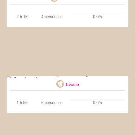
2 h 15
4 personnes
0.0/5
Mini crêpes de courgette
Evodie
1 h 55
6 personnes
0.0/5