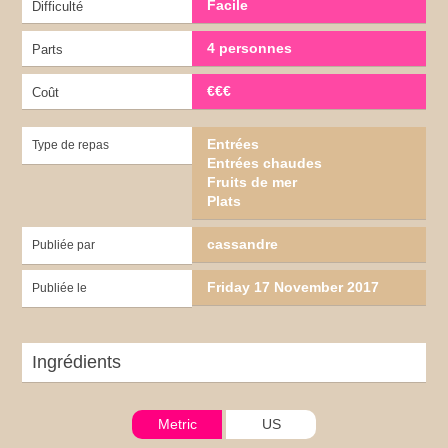
Facile
Difficulté
4 personnes
Parts
€€€
Coût
Entrées
Type de repas
Entrées chaudes
Fruits de mer
Plats
cassandre
Publiée par
Friday 17 November 2017
Publiée le
Ingrédients
Metric
US