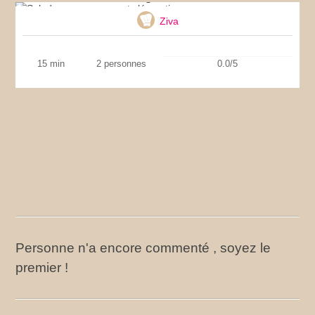
Ziva
15 min
2 personnes
0.0/5
Personne n'a encore commenté , soyez le
premier !