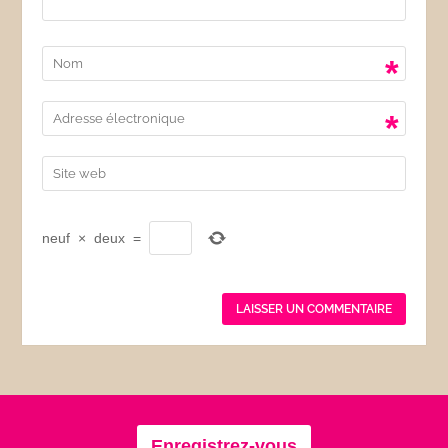
*
*
neuf
×
deux
=
Enregistrez-vous