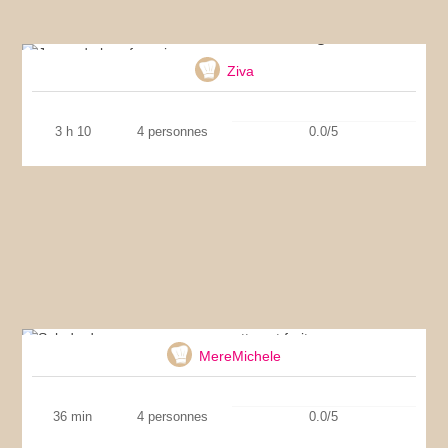
Joues de bœuf au vin rouge
Ziva
3 h 10
4 personnes
0.0/5
Salade de couscous aux courgettes et fruits
secs
MereMichele
36 min
4 personnes
0.0/5