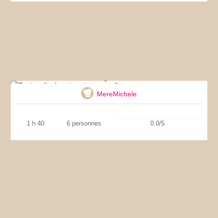
Terrine d’aubergine et mozzarella
MereMichele
1 h 40
6 personnes
0.0/5
Salade aux merguez et clémentines