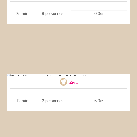
25 min
6 personnes
0.0/5
Petit déjeuner anglais – English Breakfast
Ziva
12 min
2 personnes
5.0/5