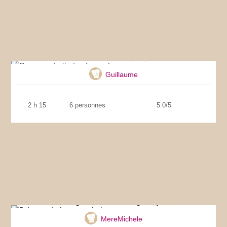
Couscous facile à préparer !
Guillaume
2 h 15
6 personnes
5.0/5
Beignets de fromage râpé
MereMichele