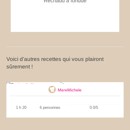
Réchaud à fondue
Voici d’autres recettes qui vous plairont
sûrement !
Terrine de légumes aux oeufs
MereMichele
1 h 20
6 personnes
0.0/5