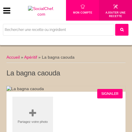
MON COMPTE
AJOUTER UNE
RECETTE
Accueil
»
Apéritif
»
La bagna caouda
La bagna caouda
SIGNALER
Partagez votre photo