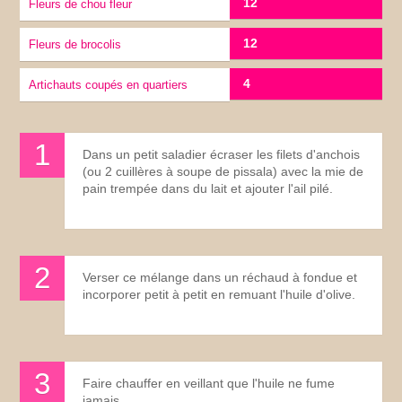
12
Fleurs de chou fleur
12
Fleurs de brocolis
4
Artichauts coupés en quartiers
Dans un petit saladier écraser les filets d'anchois
(ou 2 cuillères à soupe de pissala) avec la mie de
pain trempée dans du lait et ajouter l'ail pilé.
Verser ce mélange dans un réchaud à fondue et
incorporer petit à petit en remuant l'huile d'olive.
Faire chauffer en veillant que l'huile ne fume
jamais.