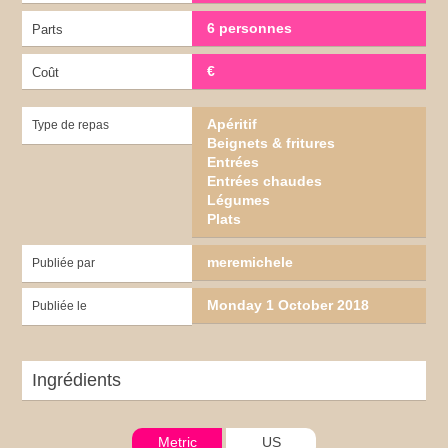
6 personnes
Parts
€
Coût
Apéritif
Type de repas
Beignets & fritures
Entrées
Entrées chaudes
Légumes
Plats
meremichele
Publiée par
Monday 1 October 2018
Publiée le
Ingrédients
Metric
US