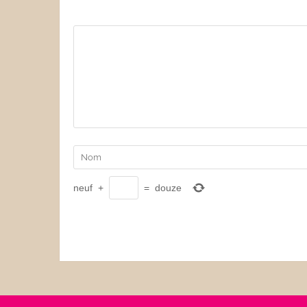
neuf
+
=
douze