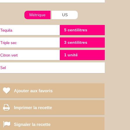
Métrique
US
5 centilitres
Tequila
3 centilitres
triple sec
1 unité
Citron vert
sel
Ajouter aux favoris
Imprimer la recette
Signaler la recette