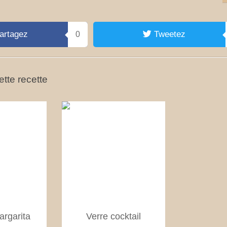
artagez
Tweetez
0
tte recette
argarita
Verre cocktail