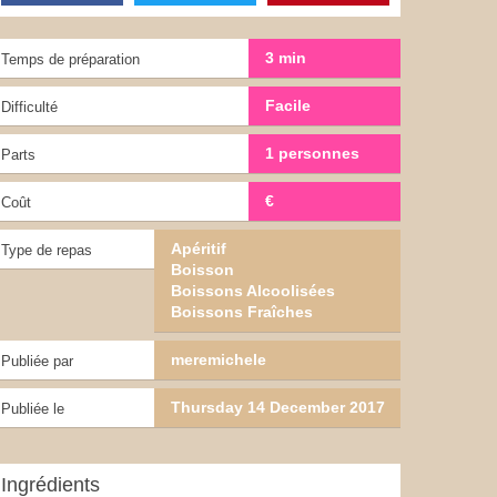
3 min
Temps de préparation
Facile
Difficulté
1 personnes
Parts
€
Coût
Apéritif
Type de repas
Boisson
Boissons Alcoolisées
Boissons Fraîches
meremichele
Publiée par
Thursday 14 December 2017
Publiée le
Ingrédients