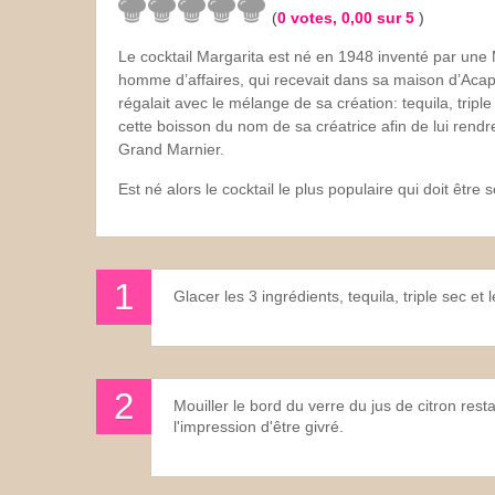
(
0
votes,
0,00
sur 5
)
Les sauces
Le cocktail Margarita est né en 1948 inventé par un
homme d’affaires, qui recevait dans sa maison d’Acapu
Boissons
régalait avec le mélange de sa création: tequila, triple
cette boisson du nom de sa créatrice afin de lui rend
Grand Marnier.
Est né alors le cocktail le plus populaire qui doit êtr
Glacer les 3 ingrédients, tequila, triple sec et 
Mouiller le bord du verre du jus de citron rest
l'impression d'être givré.