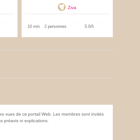
Ziva
10 min
2 personnes
5.0/5
 les vues de ce portail Web. Les membres sont invités
 préavis ni explications.