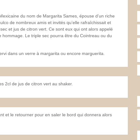
e Mexicaine du nom de Margarita Sames, épouse d’un riche
lco de nombreux amis et invités qu’elle rafraîchissait et
 sec et jus de citron vert. Ce sont eux qui ont alors appelé
re hommage. Le triple sec pourra être du Cointreau ou du
e servi dans un verre à margarita ou encore marguerita.
les 2cl de jus de citron vert au shaker.
ant et le retourner pour en saler le bord qui donnera alors