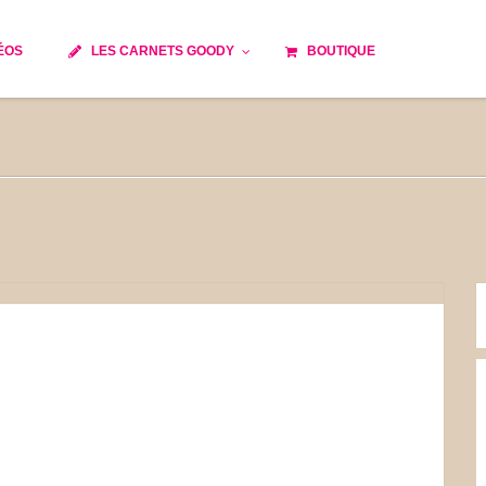
ÉOS
LES CARNETS GOODY
BOUTIQUE
ils
Temps de cuisson
Minceur
Spécialité culinaire
e du monde
Recettes saisonnières
Les astuces Goody
 française traditionnelle
Repas musculation
s
Robots multifonctions
et rapide
Healthy
issons
Les soupes
tes