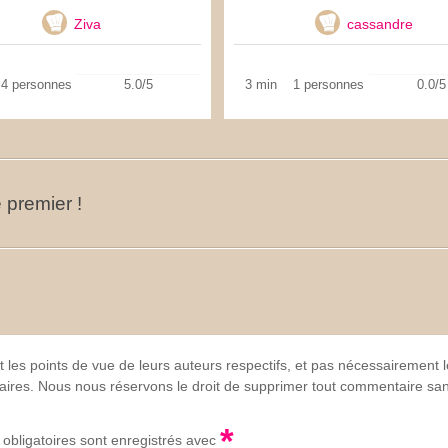
Ziva
cassandre
4 personnes
5.0/5
3 min
1 personnes
0.0/5
 premier !
t les points de vue de leurs auteurs respectifs, et pas nécessairement
lgaires. Nous nous réservons le droit de supprimer tout commentaire sans
*
obligatoires sont enregistrés avec