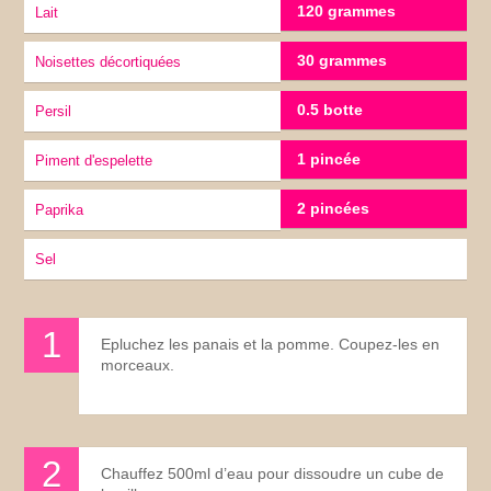
120 grammes
lait
30 grammes
Noisettes décortiquées
0.5 botte
Persil
1 pincée
Piment d'espelette
2 pincées
Paprika
sel
Epluchez les panais et la pomme. Coupez-les en
morceaux.
Chauffez 500ml d’eau pour dissoudre un cube de