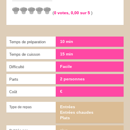
(
0
votes,
0,00
sur 5
)
10 min
Temps de préparation
15 min
Temps de cuisson
Facile
Difficulté
2 personnes
Parts
€
Coût
Entrées
Type de repas
Entrées chaudes
Plats