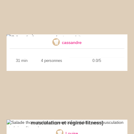
Crêpes faciles sans œufs et sans lait
cassandre
31 min
4 personnes
0.0/5
Salade thon et pâtes hyperprotéiné (idéal pour
musculation et régime fitness)
Louise