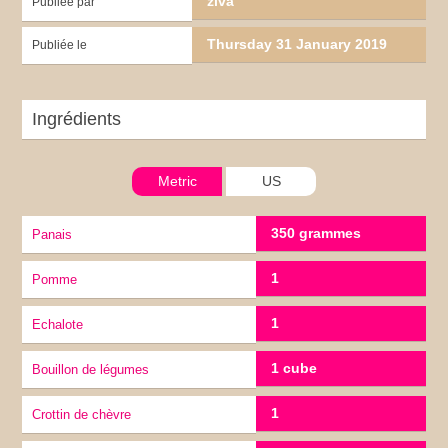
ziva
Publiée par
Thursday 31 January 2019
Publiée le
Ingrédients
Metric
US
350 grammes
Panais
1
Pomme
1
Echalote
1 cube
Bouillon de légumes
1
Crottin de chèvre