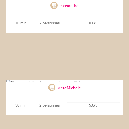
cassandre
10 min
2 personnes
0.0/5
Dos de cabillaud provençal en papillote
MereMichele
30 min
2 personnes
5.0/5