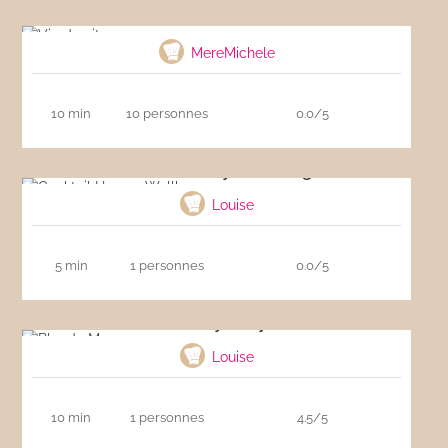
Vin de citron
MereMichele
10 min
10 personnes
0.0/5
Cocktail Harvey Wallbanger
Louise
5 min
1 personnes
0.0/5
Bloody Mary
Louise
10 min
1 personnes
4.5/5