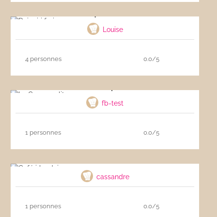
Daiquiri fraise
Louise
4 personnes
0.0/5
Le Cosmopolitan
fb-test
1 personnes
0.0/5
Café irlandais
cassandre
1 personnes
0.0/5