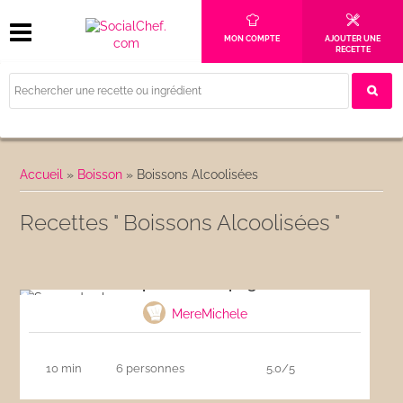
MON COMPTE
AJOUTER UNE
RECETTE
Accueil
»
Boisson
»
Boissons Alcoolisées
Recettes " Boissons Alcoolisées "
Soupe de champagne
MereMichele
10 min
6 personnes
5.0/5