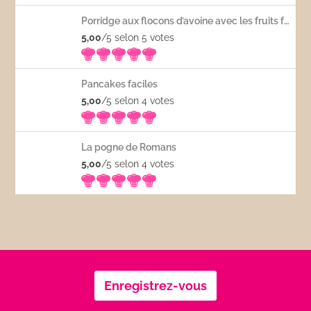
Porridge aux flocons d’avoine avec les fruits frais
5,00
/5 selon 5
votes
Pancakes faciles
5,00
/5 selon 4
votes
La pogne de Romans
5,00
/5 selon 4
votes
Enregistrez-vous