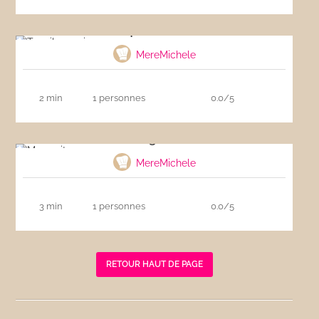
Tequila sunrise
MereMichele
2 min
1 personnes
0.0/5
Margarita
MereMichele
3 min
1 personnes
0.0/5
RETOUR HAUT DE PAGE