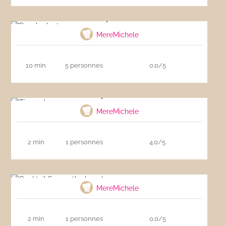
Punch planteur
MereMichele
10 min
5 personnes
0.0/5
Ti punch
MereMichele
2 min
1 personnes
4.0/5
Cocktail Sex on the beach
MereMichele
2 min
1 personnes
0.0/5