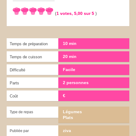
(
1
votes,
5,00
sur 5
)
10 min
Temps de préparation
20 min
Temps de cuisson
Facile
Difficulté
2 personnes
Parts
€
Coût
Légumes
Type de repas
Plats
ziva
Publiée par