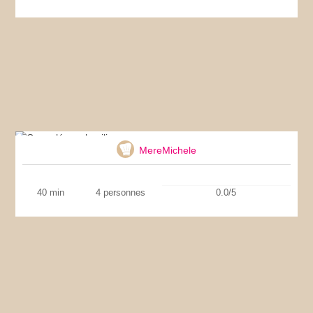
Cannelés au basilic
MereMichele
40 min
4 personnes
0.0/5