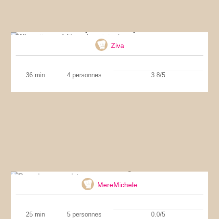
Allumettes apéritives de patate douce
Ziva
36 min
4 personnes
3.8/5
Pancakes sans gluten
MereMichele
25 min
5 personnes
0.0/5