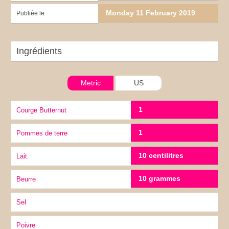
Monday 11 February 2019
Publiée le
Ingrédients
Metric
US
1
Courge Butternut
1
pommes de terre
10 centilitres
lait
10 grammes
Beurre
sel
Poivre