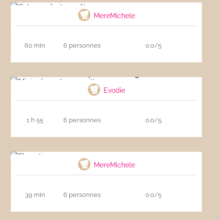
MereMichele
60 min
6 personnes
0.0/5
Mini crêpes de courgette
Evodie
1 h 55
6 personnes
0.0/5
Florentins
MereMichele
39 min
6 personnes
0.0/5