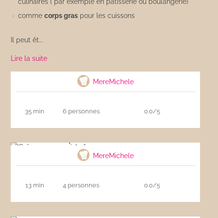
culinaires ( par exemple en pâtisserie ou boulangerie)
comme
corps gras
pour les cuissons
Il peut êt...
Lire la suite
Shortbreads écossais
MereMichele
35 min
6 personnes
0.0/5
Crêpes comme à la ferme
MereMichele
13 min
4 personnes
0.0/5
Palets ou sablés bretons