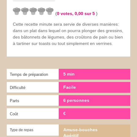
(
0
votes,
0,00
sur 5
)
Cette recette minute sera servie de diverses manières:
dans un plat dans lequel on pourra plonger des gressins,
des bâtonnets de légumes, des croûtons de pain ou bien
à tartiner sur toasts ou tout simplement en verrines.
5 min
Temps de préparation
Facile
Difficulté
6 personnes
Parts
€
Coût
Amuse-bouches
Type de repas
Apéritif