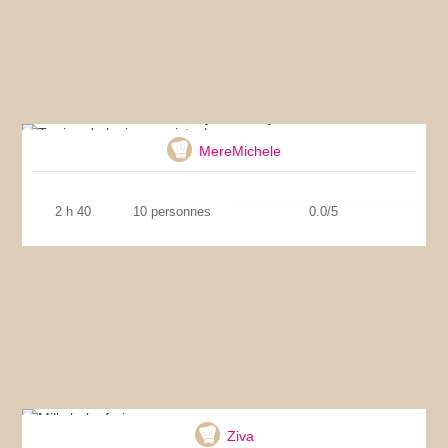
Terrine de lapin aux pistaches
MereMichele
2 h 40
10 personnes
0.0/5
Milkshake fraise
Ziva