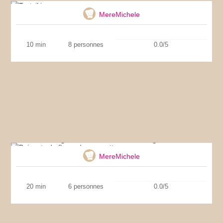
MereMichele
10 min
8 personnes
0.0/5
Beignets de fleurs de courgettes
MereMichele
20 min
6 personnes
0.0/5