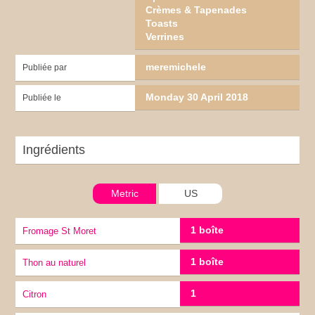
Crèmes & Tapenades
Toasts
Verrines
meremichele
Publiée par
Monday 30 April 2018
Publiée le
Ingrédients
Metric
US
1 boîte
Fromage St Moret
1 boîte
Thon au naturel
1
citron