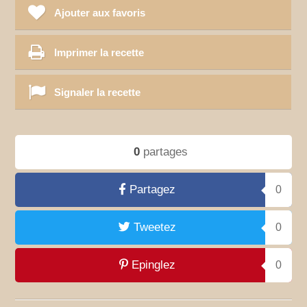
Ajouter aux favoris
Imprimer la recette
Signaler la recette
0
partages
Partagez
0
Tweetez
0
Epinglez
0