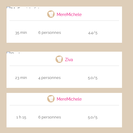
Muffins à la feta
MereMichele
35 min
6 personnes
4.4/5
Bonbons au saumon
Ziva
23 min
4 personnes
5.0/5
Chutney de mangue
MereMichele
1 h 15
6 personnes
5.0/5