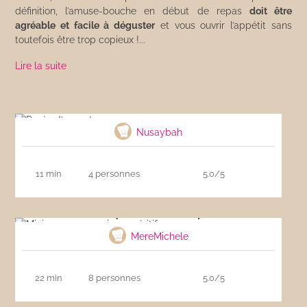
définition, l’amuse-bouche en début de repas
doit être
agréable et facile à déguster
et vous ouvrir l’appétit sans
toutefois être trop copieux !...
Lire la suite
Purée d’avocat
Nusaybah
11 min
4 personnes
5.0/5
Mini croque-monsieur apéritif
MereMichele
22 min
8 personnes
5.0/5