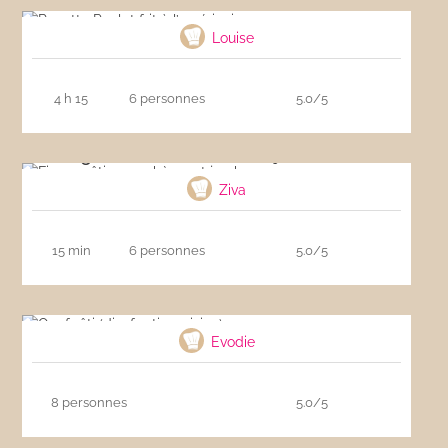
Recette Poulet frit à l’américaine
Louise
4 h 15
6 personnes
5.0/5
Figues rôties au chèvre et jambon cru
Ziva
15 min
6 personnes
5.0/5
Oeuf rôti (dizef roti morisien)
Evodie
8 personnes
5.0/5
Baba Ghanousch : recette vegan bio et