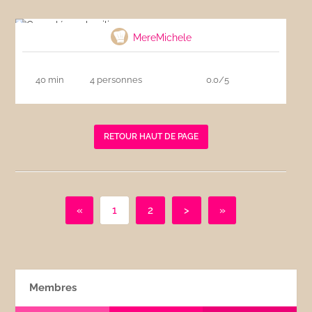
Cannelés au basilic
MereMichele
40 min
4 personnes
0.0/5
RETOUR HAUT DE PAGE
«
1
2
>
»
Membres