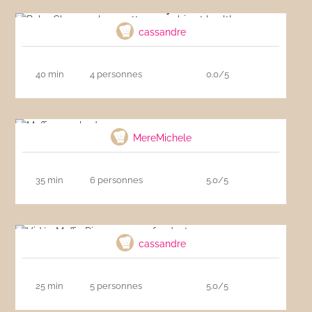
healthy
cassandre
40 min
4 personnes
0.0/5
Muffins aux lardons
MereMichele
35 min
6 personnes
5.0/5
Vidéo Muffin Pizza au cœur fondant
cassandre
25 min
5 personnes
5.0/5