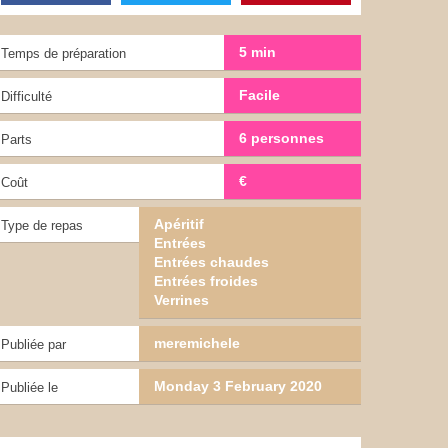
5 min
Temps de préparation
Facile
Difficulté
6 personnes
Parts
€
Coût
Apéritif
Type de repas
Entrées
Entrées chaudes
Entrées froides
Verrines
meremichele
Publiée par
Monday 3 February 2020
Publiée le