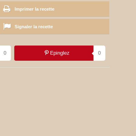
Imprimer la recette
Signaler la recette
Epinglez
0
0