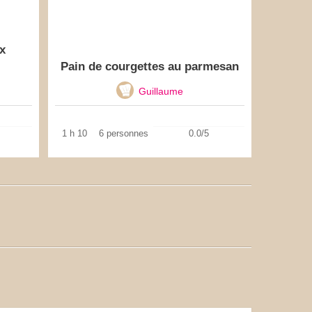
x
Pain de courgettes au parmesan
Guillaume
1 h 10
6 personnes
0.0/5