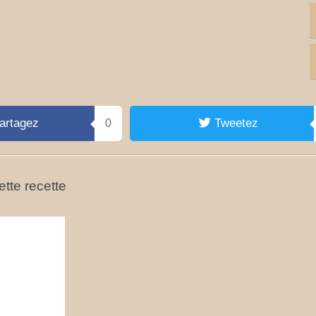
artagez
Tweetez
0
tte recette