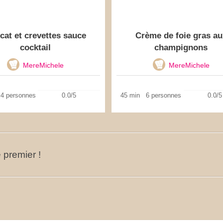
cat et crevettes sauce
Crème de foie gras au
cocktail
champignons
MereMichele
MereMichele
4 personnes
0.0/5
45 min
6 personnes
0.0/5
 premier !