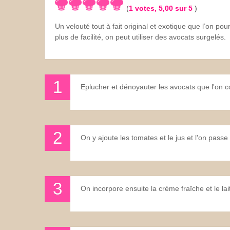
(
1
votes,
5,00
sur 5
)
Les sauces
Un velouté tout à fait original et exotique que l’on p
plus de facilité, on peut utiliser des avocats surgelés.
Boissons
Eplucher et dénoyauter les avocats que l'on 
On y ajoute les tomates et le jus et l'on passe
On incorpore ensuite la crème fraîche et le lait