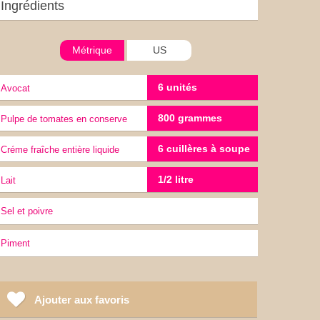
Ingrédients
Métrique
US
6 unités
Avocat
800 grammes
Pulpe de tomates en conserve
6 cuillères à soupe
Créme fraîche entière liquide
1/2 litre
lait
sel et poivre
Piment
Ajouter aux favoris