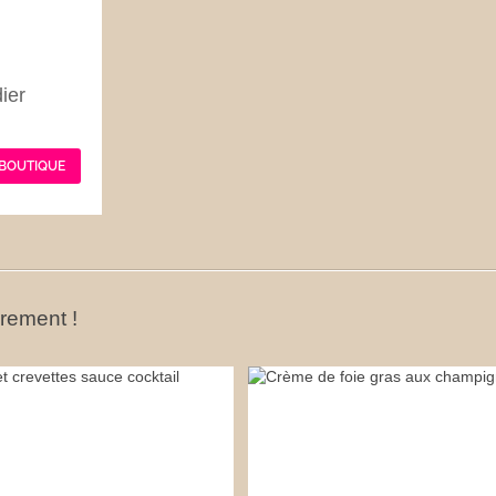
ier
 BOUTIQUE
ûrement !