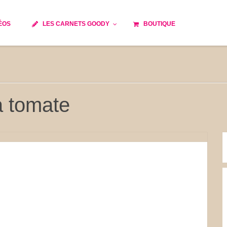
ÉOS
LES CARNETS GOODY
BOUTIQUE
ils
Temps de cuisson
Minceur
Spécialité culinaire
e du monde
Recettes saisonnières
a tomate
Les astuces Goody
 française traditionnelle
Repas musculation
s
Robots multifonctions
et rapide
Healthy
issons
Les soupes
tes