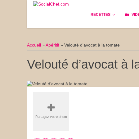
RECETTES
VID
Les bases
Cockta
Accueil
»
Apéritif
»
Velouté d'avocat à la tomate
Le Pain
Cuisin
Velouté d’avocat à l
Apéritifs
Cuisine
Déjeuner
Enfant
Entrées
Facile 
Plats
Les Cu
Partagez votre photo
Goûter
Les Fê
Desserts