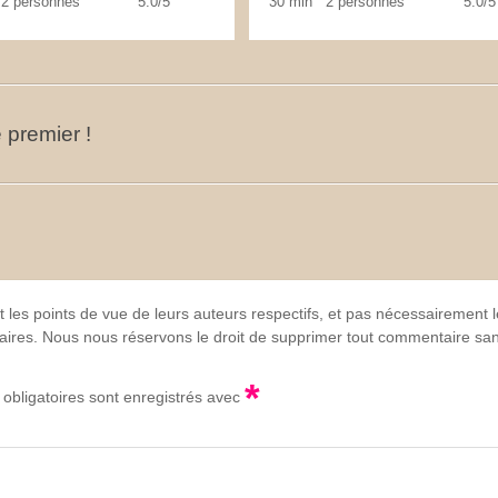
2 personnes
5.0/5
30 min
2 personnes
5.0/5
 premier !
t les points de vue de leurs auteurs respectifs, et pas nécessairement
lgaires. Nous nous réservons le droit de supprimer tout commentaire sans
*
obligatoires sont enregistrés avec