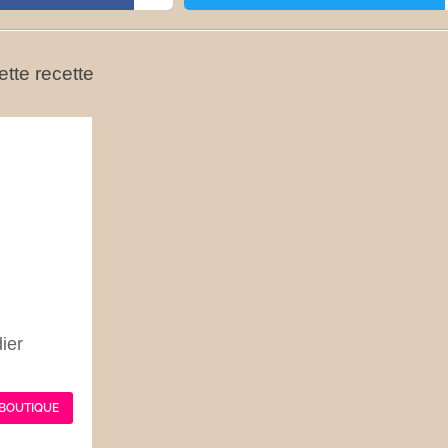
tte recette
ier
 BOUTIQUE