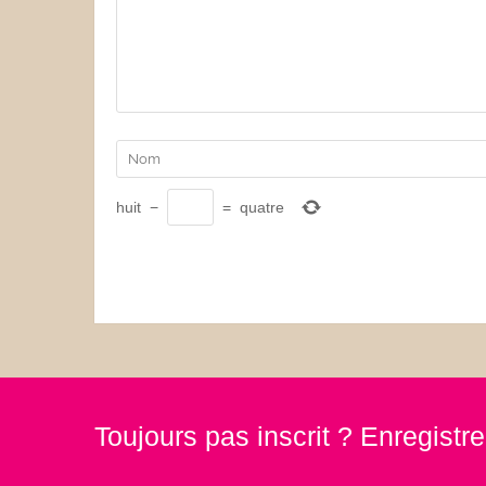
huit
−
=
quatre
Toujours pas inscrit ? Enregist