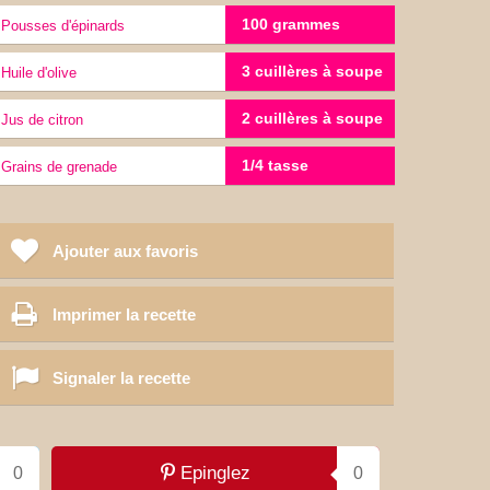
100 grammes
Pousses d'épinards
3 cuillères à soupe
Huile d'olive
2 cuillères à soupe
Jus de citron
1/4 tasse
Grains de grenade
Ajouter aux favoris
Imprimer la recette
Signaler la recette
Epinglez
0
0