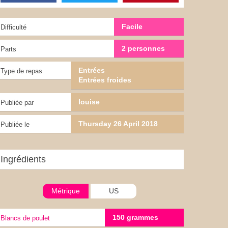
Facile
Difficulté
2 personnes
Parts
Entrées
Type de repas
Entrées froides
louise
Publiée par
Thursday 26 April 2018
Publiée le
Ingrédients
Métrique
US
150 grammes
Blancs de poulet