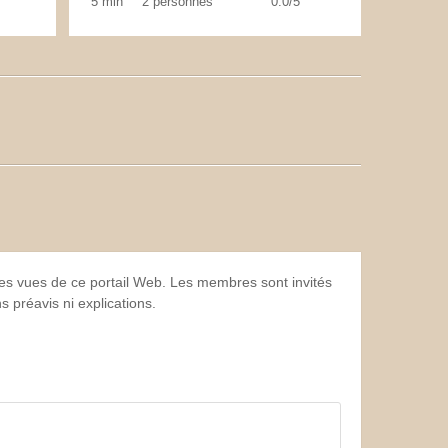
5 min
2 personnes
0.0/5
 les vues de ce portail Web. Les membres sont invités
 préavis ni explications.