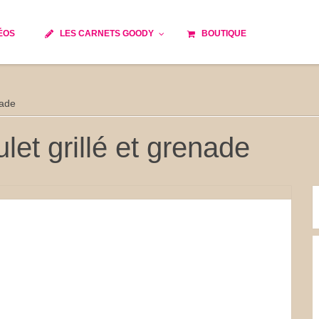
ÉOS
LES CARNETS GOODY
BOUTIQUE
ils
Temps de cuisson
Minceur
nade
Spécialité culinaire
e du monde
Recettes saisonnières
let grillé et grenade
Les astuces Goody
 française traditionnelle
Repas musculation
s
Robots multifonctions
et rapide
Healthy
issons
Les soupes
tes