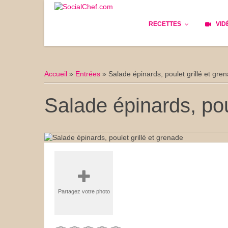
RECETTES
VID
Les bases
Cockta
Accueil
»
Entrées
»
Salade épinards, poulet grillé et gre
Le Pain
Cuisin
Salade épinards, pou
Apéritifs
Cuisine
Déjeuner
Enfant
Entrées
Facile 
Plats
Les Cu
Partagez votre photo
Goûter
Les Fê
Desserts