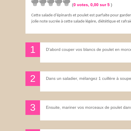
(
0
votes,
0,00
sur 5
)
Les sauces
Cette salade d’épinards et poulet est parfaite pour garder
jolie note sucrée à cette salade légère, diététique et rafra
Boissons
D'abord couper vos blancs de poulet en morce
Dans un saladier, mélangez 1 cuillère à soupe d
Ensuite, mariner vos morceaux de poulet dan