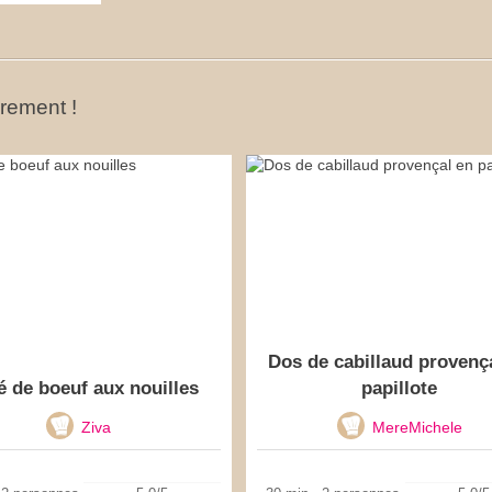
ûrement !
Dos de cabillaud provenç
é de boeuf aux nouilles
papillote
Ziva
MereMichele