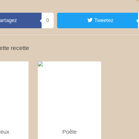
artagez
Tweetez
0
tte recette
reux
Poêle