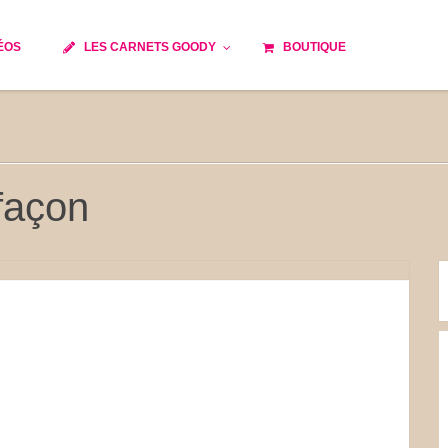
ÉOS
LES CARNETS GOODY
BOUTIQUE
ils
Temps de cuisson
Minceur
Spécialité culinaire
e du monde
Recettes saisonnières
façon
Les astuces Goody
 française traditionnelle
Repas musculation
s
Robots multifonctions
et rapide
Healthy
issons
Les soupes
tes