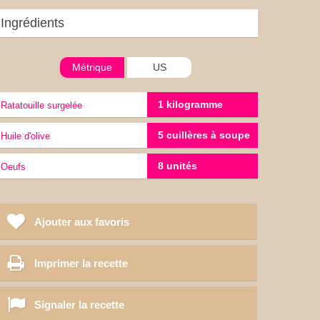
Ingrédients
Métrique
US
1 kilogramme
Ratatouille surgelée
5 cuillères à soupe
Huile d'olive
8 unités
Oeufs
Ajouter aux favoris
Imprimer la recette
Signaler la recette