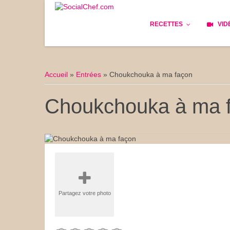
RECETTES
VID
Les bases
Cockta
Accueil
»
Entrées
»
Choukchouka à ma façon
Le Pain
Cuisin
Choukchouka à ma 
Apéritifs
Cuisine
Déjeuner
Enfant
Entrées
Facile 
Plats
Les Cu
Partagez votre photo
Goûter
Les Fê
Desserts