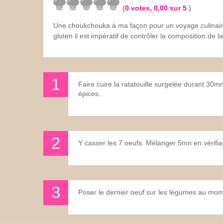
(
0
votes,
0,00
sur 5
)
Les sauces
Une choukchouka à ma façon pour un voyage culinaire
gluten il est impératif de contrôler la composition de la
Boissons
Faire cuire la ratatouille surgelée durant 30mn
épices.
Y casser les 7 oeufs. Mélanger 5mn en vérifia
Poser le dernier oeuf sur les légumes au mome