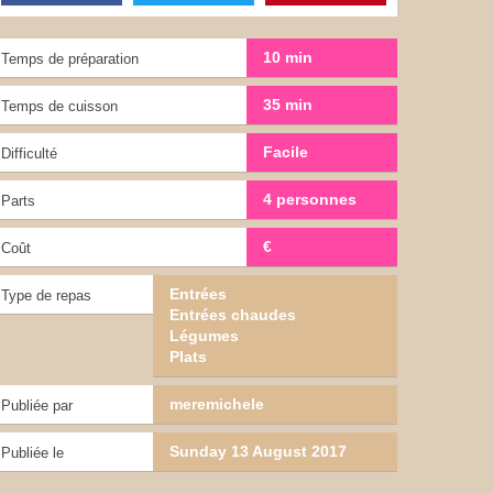
10 min
Temps de préparation
35 min
Temps de cuisson
Facile
Difficulté
4 personnes
Parts
€
Coût
Entrées
Type de repas
Entrées chaudes
Légumes
Plats
meremichele
Publiée par
Sunday 13 August 2017
Publiée le