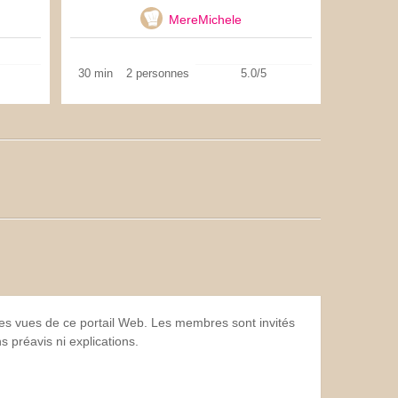
MereMichele
30 min
2 personnes
5.0/5
 les vues de ce portail Web. Les membres sont invités
 préavis ni explications.