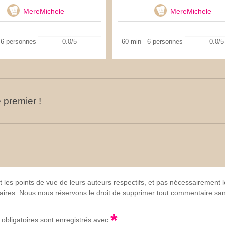
MereMichele
MereMichele
6 personnes
0.0/5
60 min
6 personnes
0.0/5
 premier !
t les points de vue de leurs auteurs respectifs, et pas nécessairement
lgaires. Nous nous réservons le droit de supprimer tout commentaire sans
*
obligatoires sont enregistrés avec