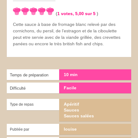
(
1
votes,
5,00
sur 5
)
Cette sauce à base de fromage blanc relevé par des
cornichons, du persil, de l’estragon et de la ciboulette
peut etre servie avec de la viande grillée, des crevettes
panées ou encore le très british fish and chips.
10 min
Temps de préparation
Facile
Difficulté
Apéritif
Type de repas
Sauces
Sauces salées
louise
Publiée par