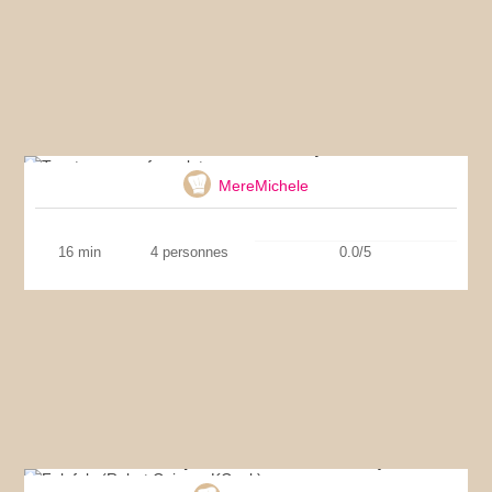
Toast avec oeuf au plat
MereMichele
16 min
4 personnes
0.0/5
Falafels (Robot Cuiseur KCook)