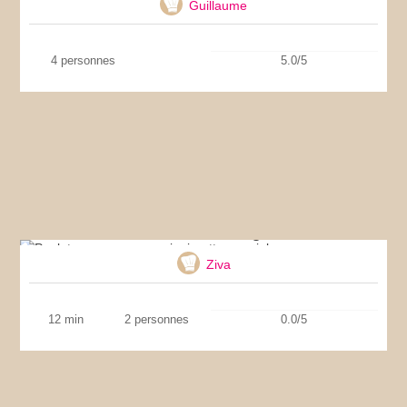
Guillaume
4 personnes
5.0/5
Poulet avec couscous vinaigrette au miel
Ziva
12 min
2 personnes
0.0/5