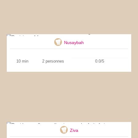
Panini aux 4 fromages
Nusaybah
10 min
2 personnes
0.0/5
Porridge aux flocons d’avoine avec les fruits
frais
Ziva