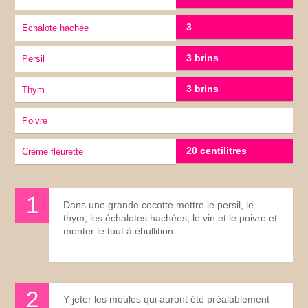
3
Echalote hachée
3 brins
Persil
3 brins
thym
Poivre
20 centilitres
crème fleurette
Dans une grande cocotte mettre le persil, le
thym, les échalotes hachées, le vin et le poivre et
monter le tout à ébullition.
Y jeter les moules qui auront été préalablement