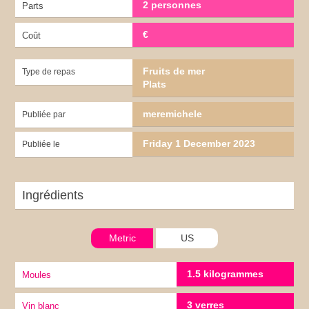
2 personnes
Parts
€
Coût
Fruits de mer
Type de repas
Plats
meremichele
Publiée par
Friday 1 December 2023
Publiée le
Ingrédients
Metric
US
1.5 kilogrammes
moules
3 verres
vin blanc