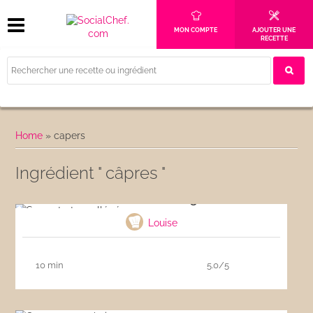
MON COMPTE
AJOUTER UNE
RECETTE
Home
»
capers
Ingrédient " câpres "
Sauce tartare allégée
Louise
10 min
5.0/5
Sauce aux anchois