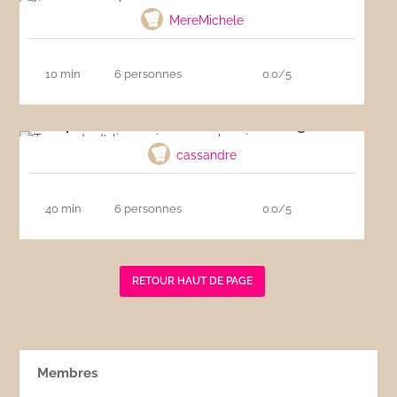
MereMichele
10 min
6 personnes
0.0/5
Tapenade d’olives noires aux aubergines
cassandre
40 min
6 personnes
0.0/5
RETOUR HAUT DE PAGE
Membres