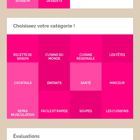
BOISSON
DESSERTS
Choisissez votre catégorie !
RECETTE DE
CUISINE DU
CUISINE
LES FÊTES
SAISON
MONDE
RÉGIONALE
COCKTAILS
ENFANTS
SANTÉ
MINCEUR
REPAS
FACILE ET RAPIDE
SOUPES
LES CUISSONS
MUSCULATION
Évaluations