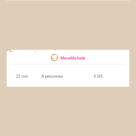
Lapin aux olives
MereMichele
21 min
8 personnes
5.0/5