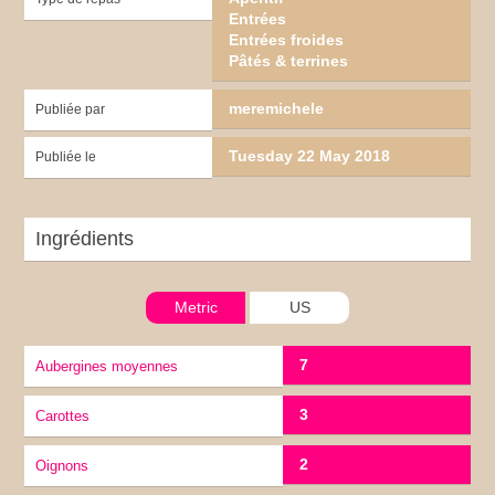
Entrées
Entrées froides
Pâtés & terrines
meremichele
Publiée par
Tuesday 22 May 2018
Publiée le
Ingrédients
Metric
US
7
Aubergines moyennes
3
carottes
2
Oignons