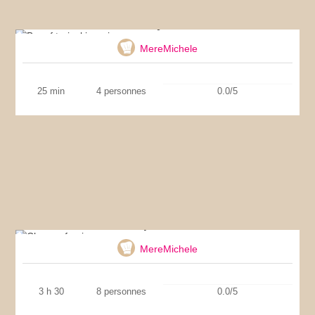
Boeuf teriyaki au riz
MereMichele
25 min
4 personnes
0.0/5
Chapon farci
MereMichele
3 h 30
8 personnes
0.0/5