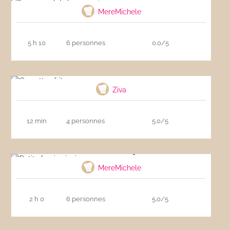
MereMichele
5 h 10
6 personnes
0.0/5
Crevettes frites
Ziva
12 min
4 personnes
5.0/5
Petits farcis niçois
MereMichele
2 h 0
6 personnes
5.0/5
Courge butternut farcie au fromage de
chèvre