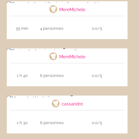
MereMichele
55 min
4 personnes
0.0/5
Terrine d’aubergine et mozzarella
MereMichele
1 h 40
6 personnes
0.0/5
Moussaka Végétalienne
cassandre
1 h 30
6 personnes
0.0/5