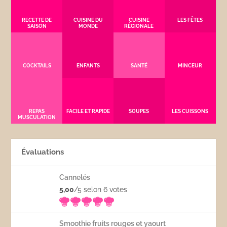
RECETTE DE
CUISINE DU
CUISINE
LES FÊTES
SAISON
MONDE
RÉGIONALE
COCKTAILS
ENFANTS
SANTÉ
MINCEUR
REPAS
FACILE ET RAPIDE
SOUPES
LES CUISSONS
MUSCULATION
Évaluations
Cannelés
5,00
/5 selon 6
votes
Smoothie fruits rouges et yaourt