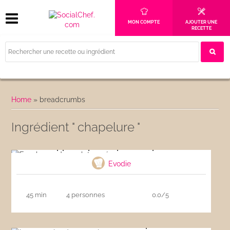
MON COMPTE
AJOUTER UNE
RECETTE
Home
»
breadcrumbs
Ingrédient " chapelure "
Escaloppe de poulet pané au parmesan
Evodie
45 min
4 personnes
0.0/5
Le cassoulet de mon père