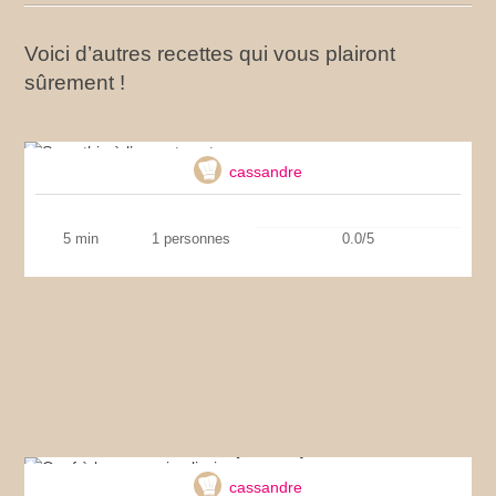
Voici d’autres recettes qui vous plairont
sûrement !
Smoothie à l’avocat onctueux
cassandre
5 min
1 personnes
0.0/5
Oeuf à la coque simplissime
cassandre