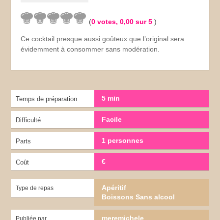
(
0
votes,
0,00
sur 5
)
Ce cocktail presque aussi goûteux que l’original sera
évidemment à consommer sans modération.
5 min
Temps de préparation
Facile
Difficulté
1 personnes
Parts
€
Coût
Apéritif
Type de repas
Boissons Sans alcool
meremichele
Publiée par