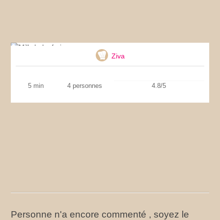
Milkshake fraise
Ziva
5 min
4 personnes
4.8/5
Personne n'a encore commenté , soyez le