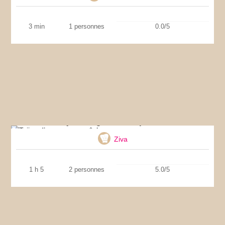
3 min
1 personnes
0.0/5
Tajine d’agneau aux pêches
Ziva
1 h 5
2 personnes
5.0/5