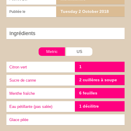
Tuesday 2 October 2018
Publiée le
Ingrédients
Metric
US
1
Citron vert
2 cuillères à soupe
sucre de canne
6 feuilles
Menthe fraîche
1 décilitre
Eau pétillante (pas salée)
glace pilée