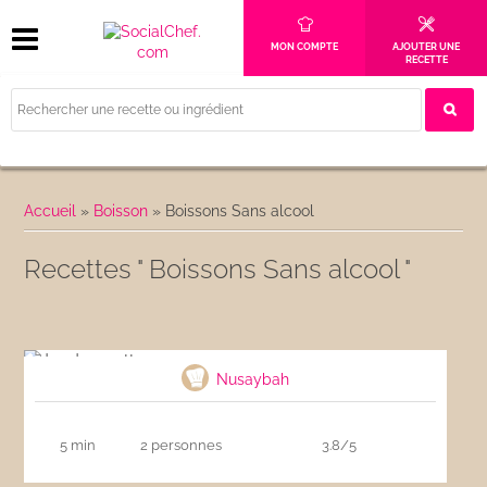
MON COMPTE
AJOUTER UNE
RECETTE
Accueil
»
Boisson
»
Boissons Sans alcool
Recettes " Boissons Sans alcool "
Jus de carotte
Nusaybah
5 min
2 personnes
3.8/5