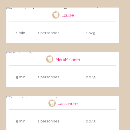
Milkshake chocolat et chantilly
Louise
1 min
1 personnes
1.0/5
Virgin mojito
MereMichele
5 min
1 personnes
0.0/5
Smoothie à l’avocat onctueux
cassandre
5 min
1 personnes
0.0/5