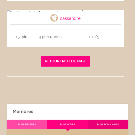
Latte au thé Matcha soja vanille
cassandre
15 min
4 personnes
0.0/5
RETOUR HAUT DE PAGE
Membres
PLUS RÉCENTS
PLUS ACTIFS
PLUS POPULAIRES