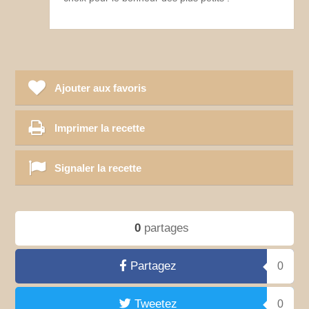
Ajouter aux favoris
Imprimer la recette
Signaler la recette
0
partages
Partagez
0
Tweetez
0