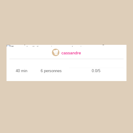
Tapenade d’olives noires aux aubergines
cassandre
40 min
6 personnes
0.0/5