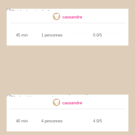
Quiche lorraine facile
cassandre
45 min
1 personnes
0.0/5
Moules à la provençale
cassandre
40 min
4 personnes
4.0/5