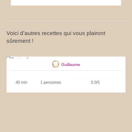
Voici d’autres recettes qui vous plairont
sûrement !
Ratatouille
Guillaume
40 min
1 personnes
0.0/5