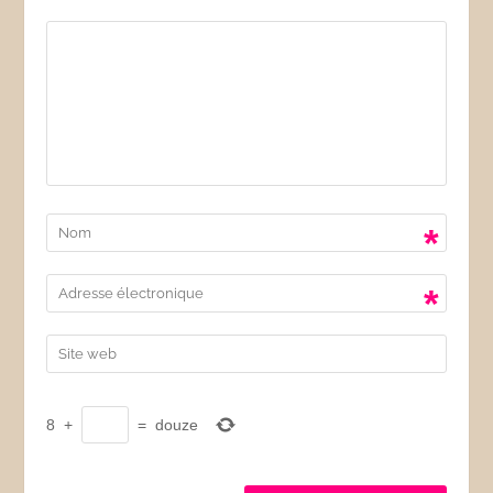
*
*
8
+
=
douze