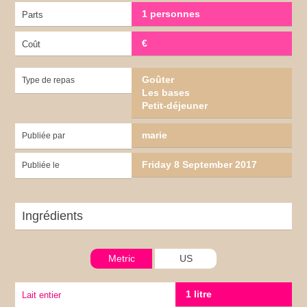
1 personnes
Parts
€
Coût
Goûter
Type de repas
Les bases
Petit-déjeuner
marie
Publiée par
Friday 8 September 2017
Publiée le
Ingrédients
Metric
US
1 litre
Lait entier