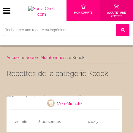
MON COMPTE
AJOUTER UNE
RECETTE
Accueil
»
Robots Multifonctions
»
Kcook
Recettes de la catégorie Kcook
Gaspacho de courgettes
MereMichele
20 min
8 personnes
0.0/5