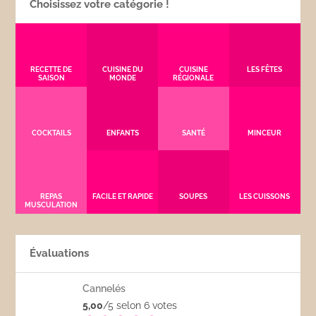
Choisissez votre catégorie !
RECETTE DE
CUISINE DU
CUISINE
LES FÊTES
SAISON
MONDE
RÉGIONALE
COCKTAILS
ENFANTS
SANTÉ
MINCEUR
REPAS
FACILE ET RAPIDE
SOUPES
LES CUISSONS
MUSCULATION
Évaluations
Cannelés
5,00
/5 selon 6
votes