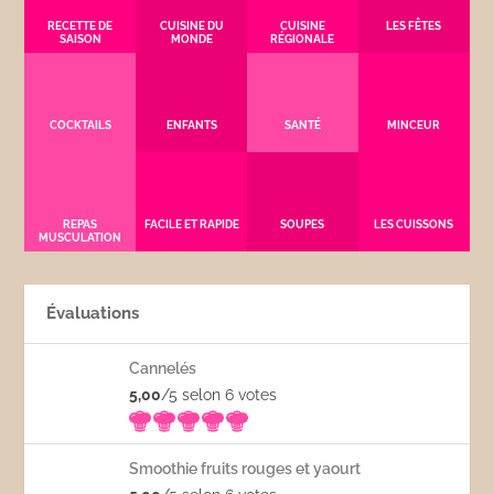
RECETTE DE
CUISINE DU
CUISINE
LES FÊTES
SAISON
MONDE
RÉGIONALE
COCKTAILS
ENFANTS
SANTÉ
MINCEUR
REPAS
FACILE ET RAPIDE
SOUPES
LES CUISSONS
MUSCULATION
Évaluations
Cannelés
5,00
/5 selon 6
votes
Smoothie fruits rouges et yaourt