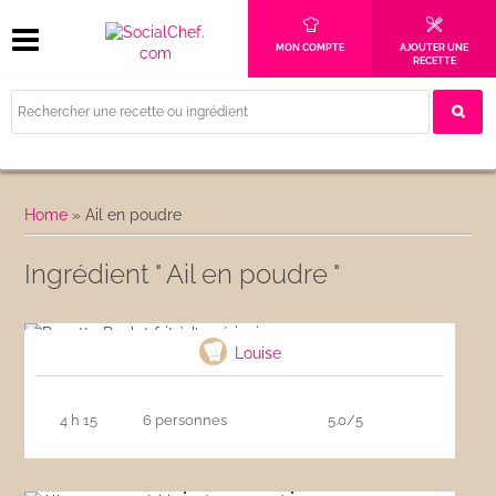
MON COMPTE
AJOUTER UNE
RECETTE
Home
»
Ail en poudre
Ingrédient " Ail en poudre "
Recette Poulet frit à l’américaine
Louise
4 h 15
6 personnes
5.0/5
Allumettes apéritives de patate douce