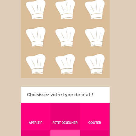
Choisissez votre type de plat !
APÉRITIF
PETIT-DÉJEUNER
GOÛTER