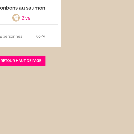
onbons au saumon
Ziva
4 personnes
5.0/5
RETOUR HAUT DE PAGE