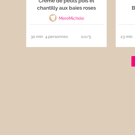
Crème de petits pois et
chantilly aux baies roses
B
Les sauces
MereMichele
Boissons
30 min
4 personnes
0.0/5
23 min