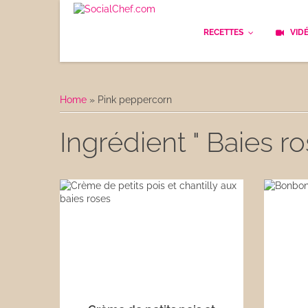
RECETTES
VID
Les bases
Cockt
Home
»
Pink peppercorn
Le Pain
Cuisi
Ingrédient " Baies ro
Apéritifs
Cuisin
Déjeuner
Enfan
Entrées
Facile
Plats
Les C
Goûter
Les F
Desserts