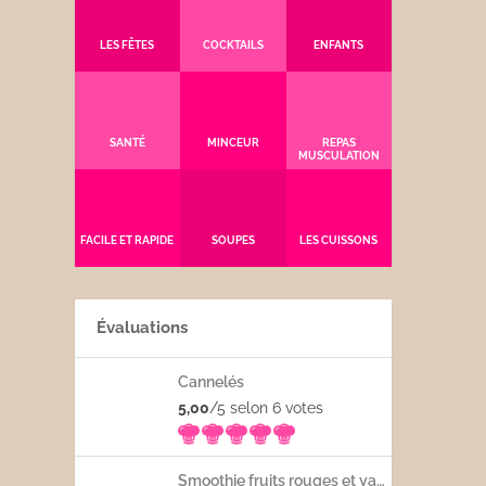
LES FÊTES
COCKTAILS
ENFANTS
SANTÉ
MINCEUR
REPAS
MUSCULATION
FACILE ET RAPIDE
SOUPES
LES CUISSONS
Évaluations
Cannelés
5,00
/5 selon 6
votes
Smoothie fruits rouges et yaourt