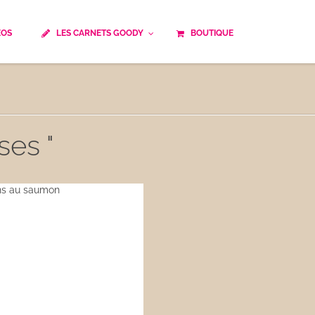
ÉOS
LES CARNETS GOODY
BOUTIQUE
ails
Temps de cuisson
Minceur
Spécialité culinaire
ne du monde
Recettes saisonnières
ses "
Les astuces Goody
e française traditionnelle
Repas musculation
ts
Robots multifonctions
 et rapide
Healthy
uissons
Les soupes
êtes