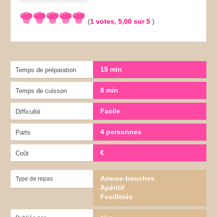
(
1
votes,
5,00
sur 5
)
15 min
Temps de préparation
8 min
Temps de cuisson
Facile
Difficulté
4 personnes
Parts
€
Coût
Amuse-bouches
Type de repas
Apéritif
Feuilletés