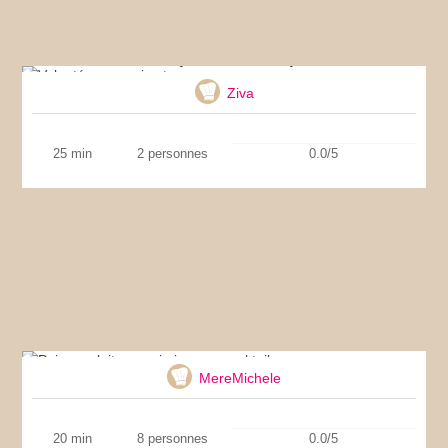
Velouté au panais et aux pommes
Ziva
25 min
2 personnes
0.0/5
Pains au lait au surimi sauce cocktail
MereMichele
20 min
8 personnes
0.0/5