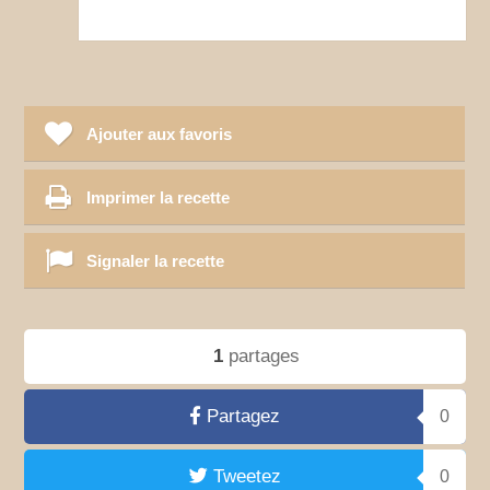
Ajouter aux favoris
Imprimer la recette
Signaler la recette
1
partages
Partagez
0
Tweetez
0