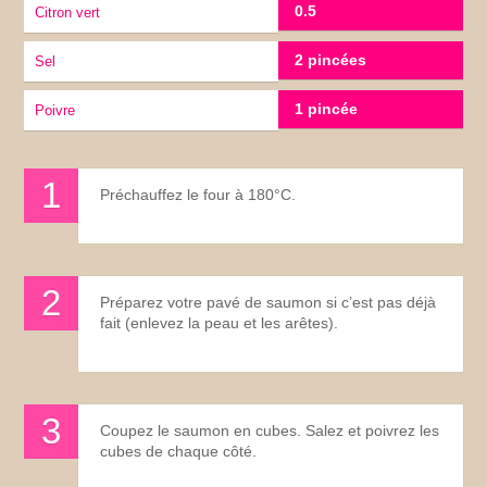
0.5
Citron vert
2 pincées
sel
1 pincée
Poivre
Préchauffez le four à 180°C.
Préparez votre pavé de saumon si c’est pas déjà
fait (enlevez la peau et les arêtes).
Coupez le saumon en cubes. Salez et poivrez les
cubes de chaque côté.