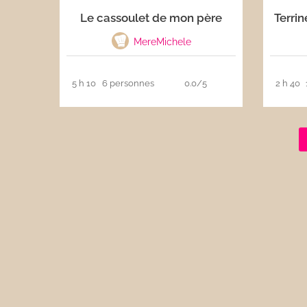
Le cassoulet de mon père
Terrin
Les sauces
MereMichele
Boissons
5 h 10
6 personnes
0.0/5
2 h 40