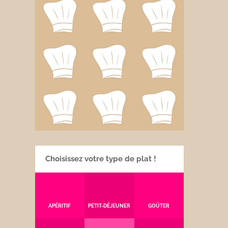
Choisissez votre type de plat !
APÉRITIF
PETIT-DÉJEUNER
GOÛTER