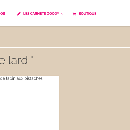
ÉOS
LES CARNETS GOODY
BOUTIQUE
ails
Temps de cuisson
Minceur
Spécialité culinaire
ne du monde
Recettes saisonnières
 lard "
Les astuces Goody
e française traditionnelle
Repas musculation
ts
Robots multifonctions
 et rapide
Healthy
uissons
Les soupes
êtes