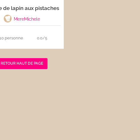
e de lapin aux pistaches
MereMichele
10 personnes
0.0/5
RETOUR HAUT DE PAGE