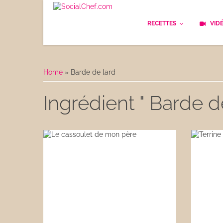
RECETTES
VID
Les bases
Cockt
Home
»
Barde de lard
Le Pain
Cuisi
Ingrédient " Barde de
Apéritifs
Cuisin
Déjeuner
Enfan
Entrées
Facile
Plats
Les C
Goûter
Les F
Desserts