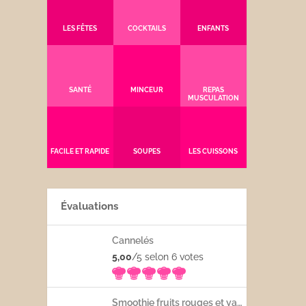
LES FÊTES
COCKTAILS
ENFANTS
SANTÉ
MINCEUR
REPAS
MUSCULATION
FACILE ET RAPIDE
SOUPES
LES CUISSONS
Évaluations
Cannelés
5,00
/5 selon 6
votes
Smoothie fruits rouges et yaourt