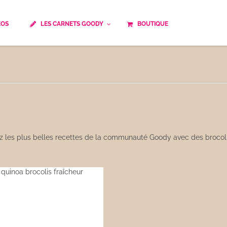
ÉOS
LES CARNETS GOODY
BOUTIQUE
ails
Temps de cuisson
Minceur
Spécialité culinaire
ne du monde
Recettes saisonnières
Les astuces Goody
e française traditionnelle
Repas musculation
ts
Robots multifonctions
z les plus belles recettes de la communauté Goody avec des brocoli
 et rapide
Healthy
uissons
Les soupes
êtes