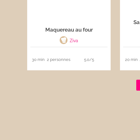
Les sauces
Sa
Boissons
Maquereau au four
Ziva
30 min
2 personnes
5.0/5
20 min