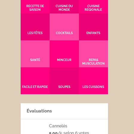
RECETTE DE
CUISINE DU
CUISINE
SAISON
MONDE
RÉGIONALE
LES FÊTES
COCKTAILS
ENFANTS
SANTÉ
MINCEUR
REPAS
MUSCULATION
FACILE ET RAPIDE
SOUPES
LES CUISSONS
Évaluations
Cannelés
5,00
/5 selon 6
votes