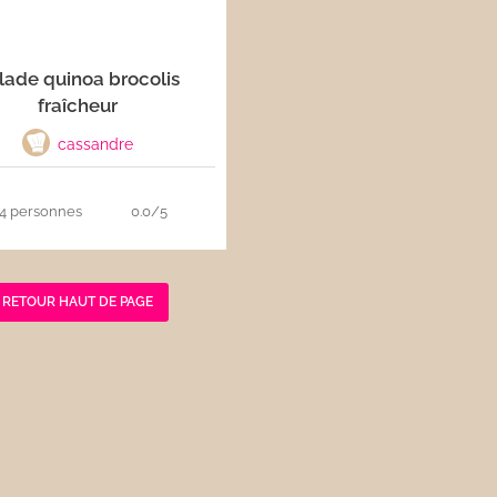
lade quinoa brocolis
fraîcheur
cassandre
4 personnes
0.0/5
RETOUR HAUT DE PAGE