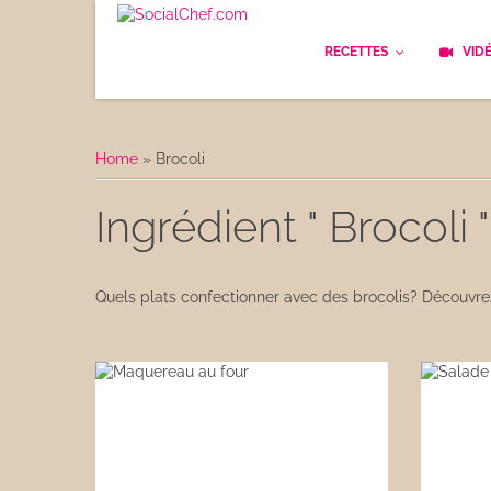
RECETTES
VID
Les bases
Cockt
Home
»
Brocoli
Le Pain
Cuisi
Ingrédient " Brocoli "
Apéritifs
Cuisin
Déjeuner
Enfan
Quels plats confectionner avec des brocolis? Découvre
Entrées
Facile
Plats
Les C
Goûter
Les F
Desserts