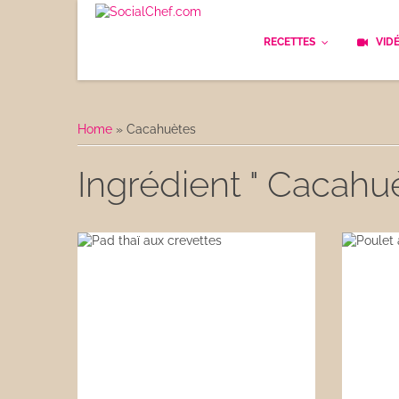
RECETTES
VID
Les bases
Cockt
Home
»
Cacahuètes
Le Pain
Cuisi
Ingrédient " Cacahuè
Apéritifs
Cuisin
Déjeuner
Enfan
Entrées
Facile
Plats
Les C
Goûter
Les F
Desserts