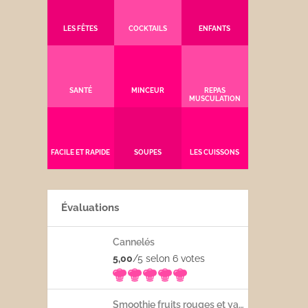
LES FÊTES
COCKTAILS
ENFANTS
SANTÉ
MINCEUR
REPAS
MUSCULATION
FACILE ET RAPIDE
SOUPES
LES CUISSONS
Évaluations
Cannelés
5,00
/5 selon 6
votes
Smoothie fruits rouges et yaourt