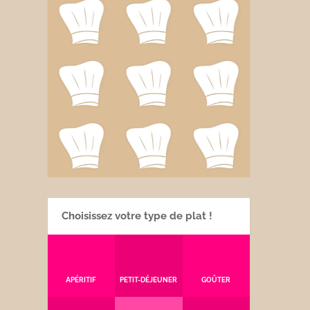
Choisissez votre type de plat !
APÉRITIF
PETIT-DÉJEUNER
GOÛTER