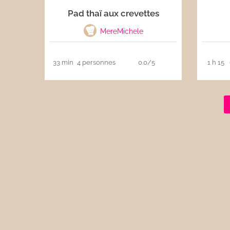
Pad thaï aux crevettes
Les sauces
MereMichele
Boissons
33 min
4 personnes
0.0/5
1 h 15