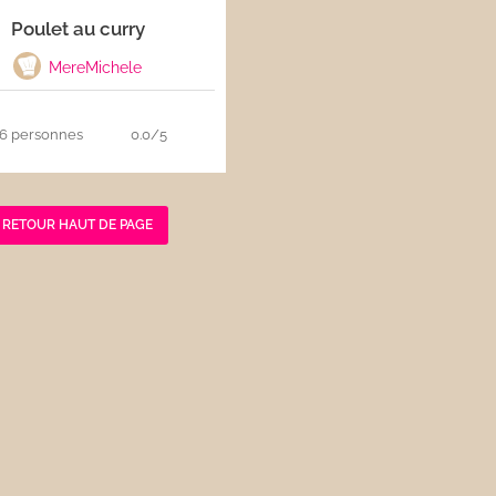
Poulet au curry
MereMichele
6 personnes
0.0/5
RETOUR HAUT DE PAGE