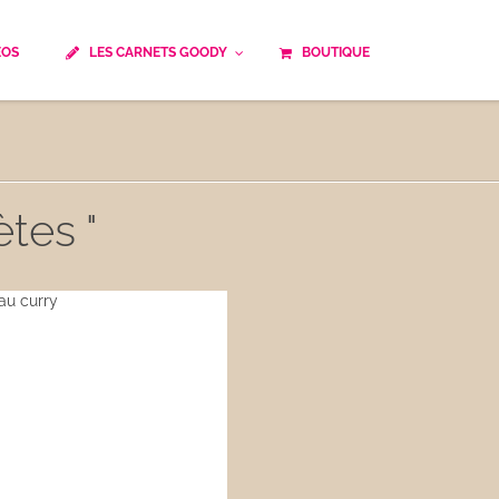
ÉOS
LES CARNETS GOODY
BOUTIQUE
ails
Temps de cuisson
Minceur
Spécialité culinaire
ne du monde
Recettes saisonnières
tes "
Les astuces Goody
e française traditionnelle
Repas musculation
ts
Robots multifonctions
 et rapide
Healthy
uissons
Les soupes
êtes