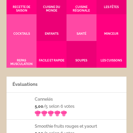
RECETTE DE
CUISINE DU
CUISINE
LES FÊTES
SAISON
MONDE
RÉGIONALE
COCKTAILS
ENFANTS
SANTÉ
MINCEUR
REPAS
FACILE ET RAPIDE
SOUPES
LES CUISSONS
MUSCULATION
Évaluations
Cannelés
5,00
/5 selon 6
votes
Smoothie fruits rouges et yaourt