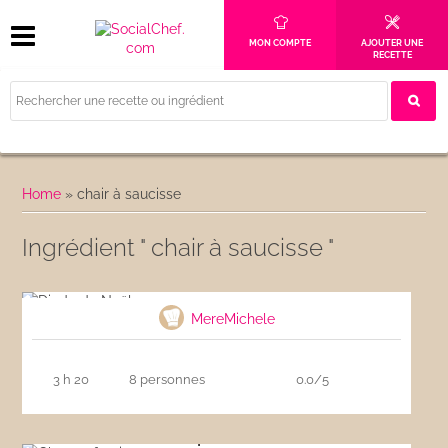
MON COMPTE
AJOUTER UNE
RECETTE
Home
»
chair à saucisse
Ingrédient " chair à saucisse "
Dinde de Noël
MereMichele
3 h 20
8 personnes
0.0/5
Chapon farci