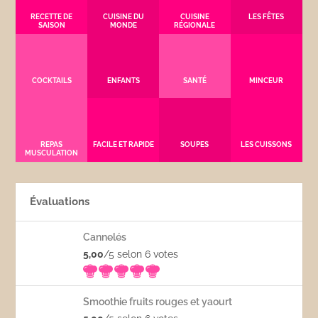
RECETTE DE
CUISINE DU
CUISINE
LES FÊTES
SAISON
MONDE
RÉGIONALE
COCKTAILS
ENFANTS
SANTÉ
MINCEUR
REPAS
FACILE ET RAPIDE
SOUPES
LES CUISSONS
MUSCULATION
Évaluations
Cannelés
5,00
/5 selon 6
votes
Smoothie fruits rouges et yaourt