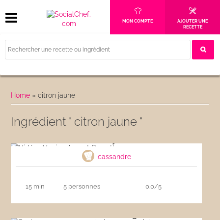
MON COMPTE
AJOUTER UNE
RECETTE
Home
»
citron jaune
Ingrédient " citron jaune "
Vidéo : Verrine Avocat Crevette, nage coco
curry
cassandre
15 min
5 personnes
0.0/5
Poulet avec couscous vinaigrette au miel