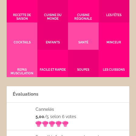
RECETTE DE
CUISINE DU
CUISINE
LES FÊTES
SAISON
MONDE
RÉGIONALE
COCKTAILS
ENFANTS
SANTÉ
MINCEUR
REPAS
FACILE ET RAPIDE
SOUPES
LES CUISSONS
MUSCULATION
Évaluations
Cannelés
5,00
/5 selon 6
votes