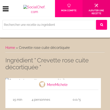
MON COMPTE
AJOUTER UNE
RECETTE
Home
»
Crevette rose cuite décortiquée
Ingrédient " Crevette rose cuite
décortiquée "
Avocat et crevettes sauce cocktail
MereMichele
15 min
4 personnes
0.0/5