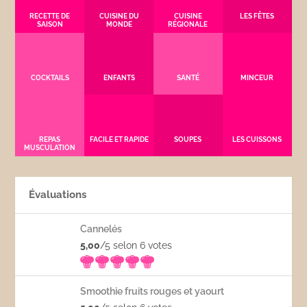
RECETTE DE
CUISINE DU
CUISINE
LES FÊTES
SAISON
MONDE
RÉGIONALE
COCKTAILS
ENFANTS
SANTÉ
MINCEUR
REPAS
FACILE ET RAPIDE
SOUPES
LES CUISSONS
MUSCULATION
Évaluations
Cannelés
5,00
/5 selon 6
votes
Smoothie fruits rouges et yaourt