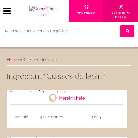
MON COMPTE
AJOUTER UNE
RECETTE
Home
»
Cuisses de lapin
Ingrédient " Cuisses de lapin "
Lapin au four à la moutarde
MereMichele
60 min
4 personnes
4.8/5
Lapin aux olives