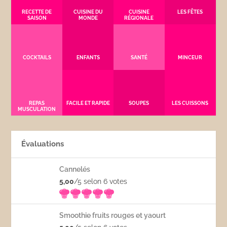
RECETTE DE
CUISINE DU
CUISINE
LES FÊTES
SAISON
MONDE
RÉGIONALE
COCKTAILS
ENFANTS
SANTÉ
MINCEUR
REPAS
FACILE ET RAPIDE
SOUPES
LES CUISSONS
MUSCULATION
Évaluations
Cannelés
5,00
/5 selon 6
votes
Smoothie fruits rouges et yaourt