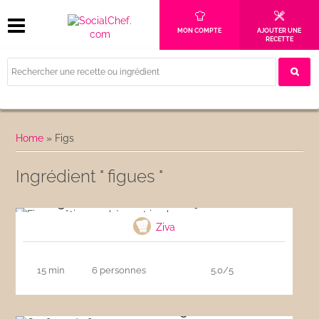
MON COMPTE
AJOUTER UNE
RECETTE
Home
»
Figs
Ingrédient " figues "
Figues rôties au chèvre et jambon cru
Ziva
15 min
6 personnes
5.0/5
Confiture de figues