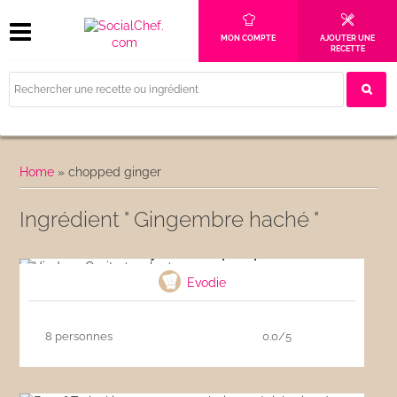
MON COMPTE
AJOUTER UNE
RECETTE
Home
»
chopped ginger
Ingrédient " Gingembre haché "
Vindaye Ourite (poulpe)
Evodie
8 personnes
0.0/5
Boeuf Teriyaki : recette musculation spécial