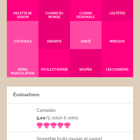
RECETTE DE
CUISINE DU
CUISINE
LES FÊTES
SAISON
MONDE
RÉGIONALE
COCKTAILS
ENFANTS
SANTÉ
MINCEUR
REPAS
FACILE ET RAPIDE
SOUPES
LES CUISSONS
MUSCULATION
Évaluations
Cannelés
5,00
/5 selon 6
votes
Smoothie fruits rouges et yaourt