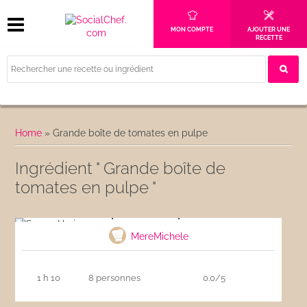
MON COMPTE
AJOUTER UNE
RECETTE
Home
»
Grande boîte de tomates en pulpe
Ingrédient " Grande boîte de
tomates en pulpe "
Soupe Harira express
MereMichele
1 h 10
8 personnes
0.0/5