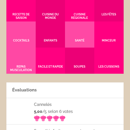
RECETTE DE
CUISINE DU
CUISINE
LES FÊTES
SAISON
MONDE
RÉGIONALE
COCKTAILS
ENFANTS
SANTÉ
MINCEUR
REPAS
FACILE ET RAPIDE
SOUPES
LES CUISSONS
MUSCULATION
Évaluations
Cannelés
5,00
/5 selon 6
votes