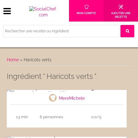
MON COMPTE
AJOUTER UNE
RECETTE
Home
»
Haricots verts
Ingrédient " Haricots verts "
Tempura de crevettes et légumes
MereMichele
13 min
6 personnes
0.0/5
Soupe Minestrone