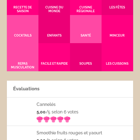
RECETTE DE
CUISINE DU
CUISINE
LES FÊTES
SAISON
MONDE
RÉGIONALE
COCKTAILS
ENFANTS
SANTÉ
MINCEUR
REPAS
FACILE ET RAPIDE
SOUPES
LES CUISSONS
MUSCULATION
Évaluations
Cannelés
5,00
/5 selon 6
votes
Smoothie fruits rouges et yaourt