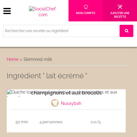
MON COMPTE
AJOUTER UNE
RECETTE
Home
»
Skimmed milk
Ingrédient " lait écrémé "
Quiche lorraine aux poulets, aux
champignons et aux brocolis
Nusaybah
50 min
4 personnes
0.0/5