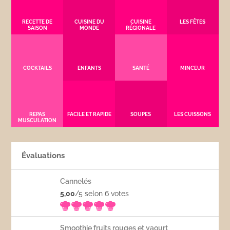
RECETTE DE
CUISINE DU
CUISINE
LES FÊTES
SAISON
MONDE
RÉGIONALE
COCKTAILS
ENFANTS
SANTÉ
MINCEUR
REPAS
FACILE ET RAPIDE
SOUPES
LES CUISSONS
MUSCULATION
Évaluations
Cannelés
5,00
/5 selon 6
votes
Smoothie fruits rouges et yaourt