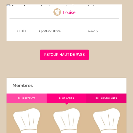
Smoothie menthe choco spécial musculation
Louise
7 min
1 personnes
0.0/5
RETOUR HAUT DE PAGE
Membres
PLUS RÉCENTS
PLUS ACTIFS
PLUS POPULAIRES