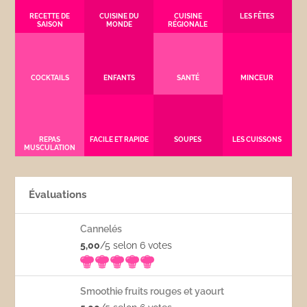
RECETTE DE
CUISINE DU
CUISINE
LES FÊTES
SAISON
MONDE
RÉGIONALE
COCKTAILS
ENFANTS
SANTÉ
MINCEUR
REPAS
FACILE ET RAPIDE
SOUPES
LES CUISSONS
MUSCULATION
Évaluations
Cannelés
5,00
/5 selon 6
votes
Smoothie fruits rouges et yaourt