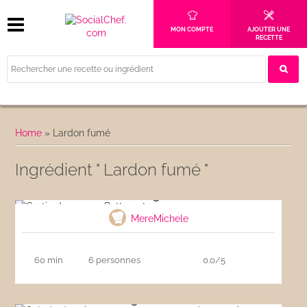
MON COMPTE
AJOUTER UNE
RECETTE
Home
»
Lardon fumé
Ingrédient " Lardon fumé "
Gratin de courge Butternut
MereMichele
60 min
6 personnes
0.0/5
Salade de printemps aux asperges et
langoustines