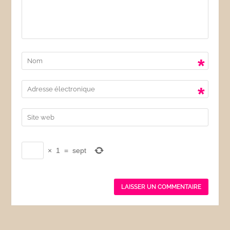
*
*
×
1
=
sept