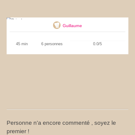
Brioche
Guillaume
45 min
6 personnes
0.0/5
Personne n'a encore commenté , soyez le
premier !