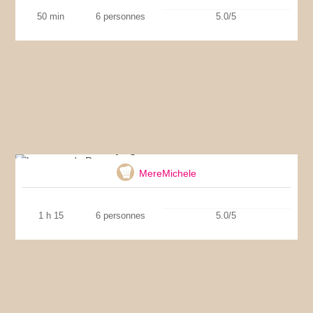
50 min
6 personnes
5.0/5
La pogne de Romans
MereMichele
1 h 15
6 personnes
5.0/5