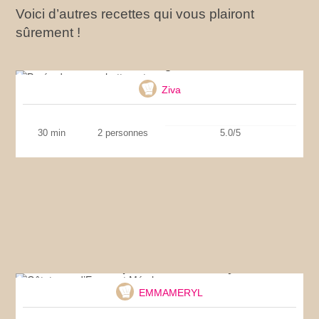
Voici d’autres recettes qui vous plairont
sûrement !
Purée de courge butternut
Ziva
30 min
2 personnes
5.0/5
Gâtataque d’Emma et Méryl
EMMAMERYL