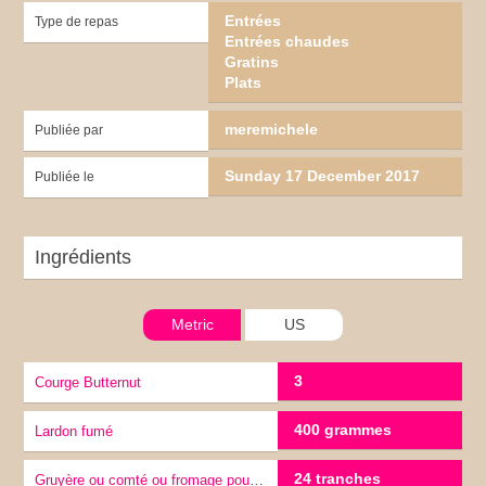
Entrées
Type de repas
Entrées chaudes
Gratins
Plats
meremichele
Publiée par
Sunday 17 December 2017
Publiée le
Ingrédients
Metric
US
3
Courge Butternut
400 grammes
Lardon fumé
24 tranches
Gruyère ou comté ou fromage pour raclette