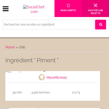
MON COMPTE
AJOUTER UNE
RECETTE
Home
»
chili
Ingrédient " Piment "
Rougail saucisses
MereMichele
35 min
4 personnes
0.0/5
Velouté d’avocat à la tomate