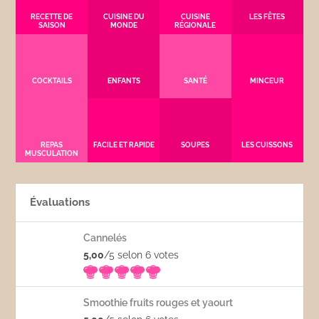
RECETTE DE
CUISINE DU
CUISINE
LES FÊTES
SAISON
MONDE
RÉGIONALE
COCKTAILS
ENFANTS
SANTÉ
MINCEUR
REPAS
FACILE ET RAPIDE
SOUPES
LES CUISSONS
MUSCULATION
Évaluations
Cannelés
5,00
/5 selon 6
votes
Smoothie fruits rouges et yaourt