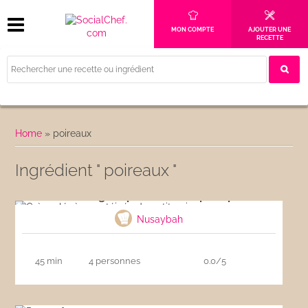
MON COMPTE
AJOUTER UNE
RECETTE
Home
»
poireaux
Ingrédient " poireaux "
Crème légère protéinée de petit pois
Nusaybah
45 min
4 personnes
0.0/5
Pot-au-feu