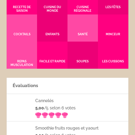
RECETTE DE
CUISINE DU
CUISINE
LES FÊTES
SAISON
MONDE
RÉGIONALE
COCKTAILS
ENFANTS
SANTÉ
MINCEUR
REPAS
FACILE ET RAPIDE
SOUPES
LES CUISSONS
MUSCULATION
Évaluations
Cannelés
5,00
/5 selon 6
votes
Smoothie fruits rouges et yaourt