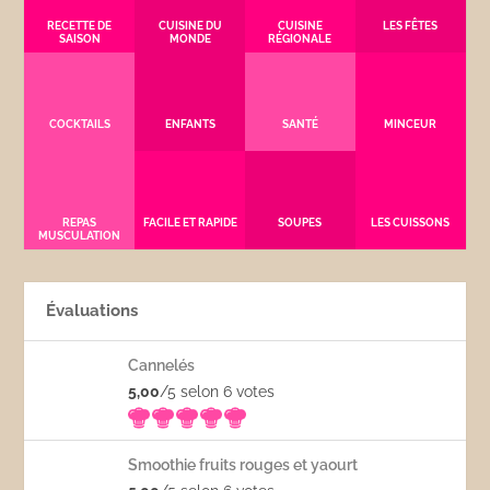
RECETTE DE
CUISINE DU
CUISINE
LES FÊTES
SAISON
MONDE
RÉGIONALE
COCKTAILS
ENFANTS
SANTÉ
MINCEUR
REPAS
FACILE ET RAPIDE
SOUPES
LES CUISSONS
MUSCULATION
Évaluations
Cannelés
5,00
/5 selon 6
votes
Smoothie fruits rouges et yaourt