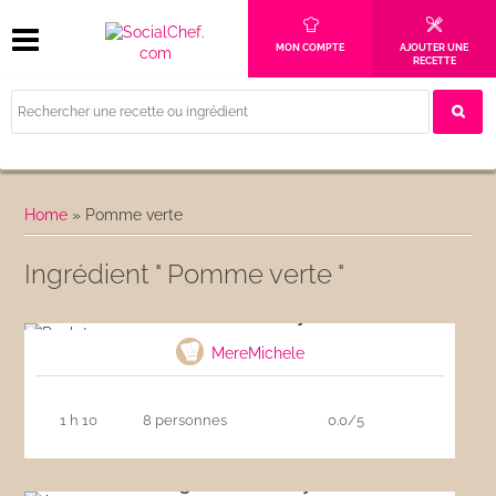
MON COMPTE
AJOUTER UNE
RECETTE
Home
»
Pomme verte
Ingrédient " Pomme verte "
Poulet au curry
MereMichele
1 h 10
8 personnes
0.0/5
Agneau au curry