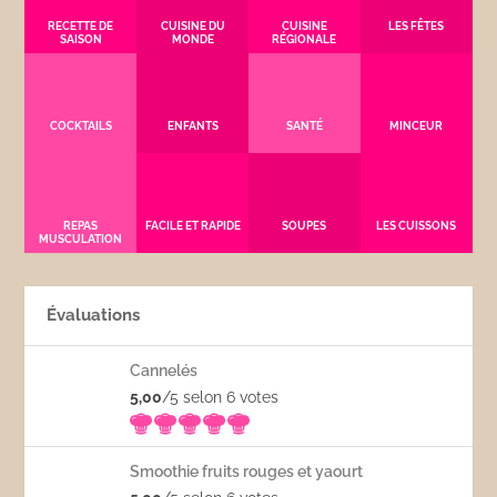
RECETTE DE
CUISINE DU
CUISINE
LES FÊTES
SAISON
MONDE
RÉGIONALE
COCKTAILS
ENFANTS
SANTÉ
MINCEUR
REPAS
FACILE ET RAPIDE
SOUPES
LES CUISSONS
MUSCULATION
Évaluations
Cannelés
5,00
/5 selon 6
votes
Smoothie fruits rouges et yaourt