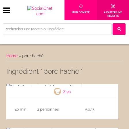
MON COMPTE
AJOUTER UNE
RECETTE
Home
»
porc haché
Ingrédient " porc haché "
Boulettes de viande à la sauce blanche
Ziva
40 min
2 personnes
5.0/5
La meilleure recette de nems au porc