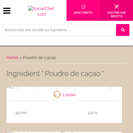
MON COMPTE
AJOUTER UNE
RECETTE
Home
»
Poudre de cacao
Ingrédient " Poudre de cacao "
Cake marbré banane chocolat et pepites de
chocolat
Louise
45 min
5.0/5
Brownie hyperprotéiné