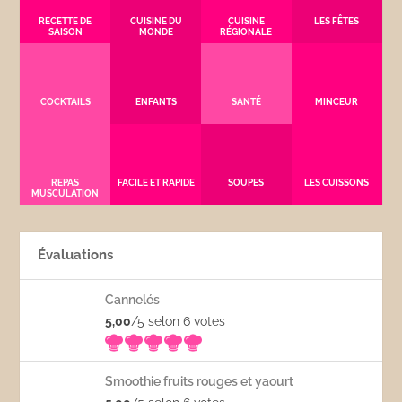
RECETTE DE
CUISINE DU
CUISINE
LES FÊTES
SAISON
MONDE
RÉGIONALE
COCKTAILS
ENFANTS
SANTÉ
MINCEUR
REPAS
FACILE ET RAPIDE
SOUPES
LES CUISSONS
MUSCULATION
Évaluations
Cannelés
5,00
/5 selon 6
votes
Smoothie fruits rouges et yaourt