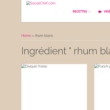
RECETTES
VID
Les bases
Cockt
Home
»
rhum blanc
Le Pain
Cuisi
Ingrédient " rhum bl
Apéritifs
Cuisin
Déjeuner
Enfan
Entrées
Facile
Plats
Les C
Goûter
Les F
Desserts