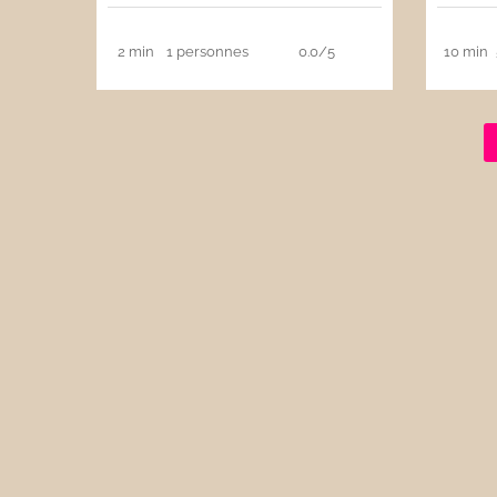
2 min
1 personnes
0.0/5
10 min