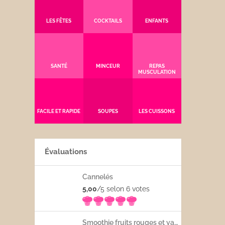
LES FÊTES
COCKTAILS
ENFANTS
SANTÉ
MINCEUR
REPAS
MUSCULATION
FACILE ET RAPIDE
SOUPES
LES CUISSONS
Évaluations
Cannelés
5,00
/5 selon 6
votes
Smoothie fruits rouges et yaourt