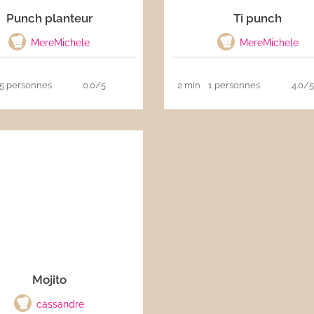
Punch planteur
Ti punch
MereMichele
MereMichele
5 personnes
0.0/5
2 min
1 personnes
4.0/
Mojito
cassandre