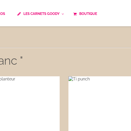
ÉOS
LES CARNETS GOODY
BOUTIQUE
ails
Temps de cuisson
Minceur
Spécialité culinaire
ne du monde
Recettes saisonnières
anc "
Les astuces Goody
e française traditionnelle
Repas musculation
ts
Robots multifonctions
 et rapide
Healthy
uissons
Les soupes
êtes