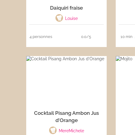
Daiquiri fraise
Les sauces
Louise
Boissons
4 personnes
0.0/5
10 min
Cocktail Pisang Ambon Jus
d’Orange
MereMichele