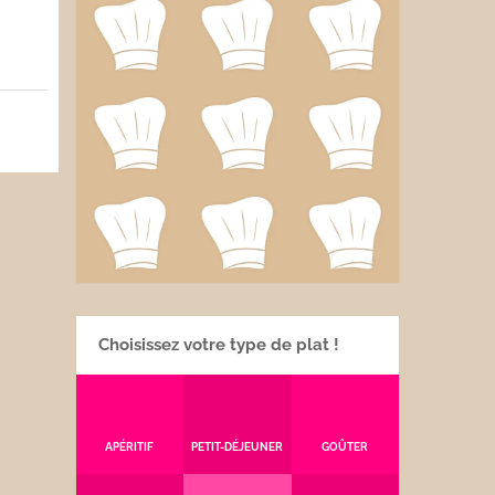
5
Choisissez votre type de plat !
APÉRITIF
PETIT-DÉJEUNER
GOÛTER