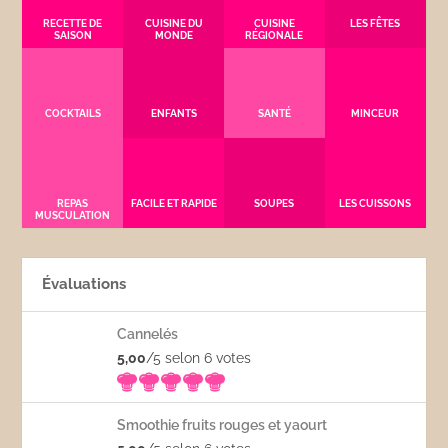
RECETTE DE
CUISINE DU
CUISINE
LES FÊTES
SAISON
MONDE
RÉGIONALE
COCKTAILS
ENFANTS
SANTÉ
MINCEUR
REPAS
FACILE ET RAPIDE
SOUPES
LES CUISSONS
MUSCULATION
Évaluations
Cannelés
5,00
/5 selon 6
votes
Smoothie fruits rouges et yaourt