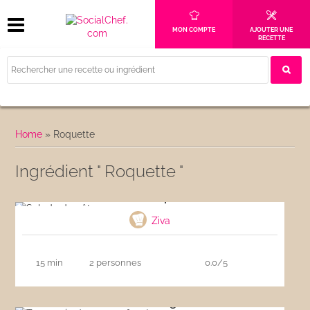
MON COMPTE
AJOUTER UNE
RECETTE
Home
»
Roquette
Ingrédient " Roquette "
Salade de pâtes
Ziva
15 min
2 personnes
0.0/5
Tarte tatin de magret fumé