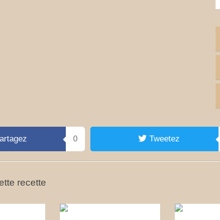
artagez
Tweetez
0
tte recette