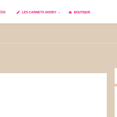
ÉOS
LES CARNETS GOODY
BOUTIQUE
ils
Temps de cuisson
Minceur
Spécialité culinaire
e du monde
Recettes saisonnières
Les astuces Goody
 française traditionnelle
Repas musculation
s
Robots multifonctions
et rapide
Healthy
issons
Les soupes
tes