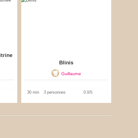
itrine
Blinis
Guillaume
30 min
3 personnes
0.0/5