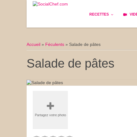
RECETTES
VID
Les bases
Cockta
Accueil
»
Féculents
»
Salade de pâtes
Le Pain
Cuisin
Salade de pâtes
Apéritifs
Cuisine
Déjeuner
Enfant
Entrées
Facile 
Plats
Les Cu
Partagez votre photo
Goûter
Les Fê
Desserts