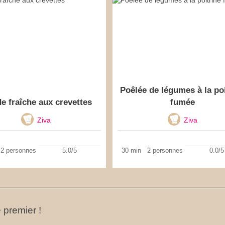
Poêlée de légumes à la po
e fraîche aux crevettes
fumée
Ziva
Ziva
2 personnes
5.0/5
30 min
2 personnes
0.0/5
 premier !