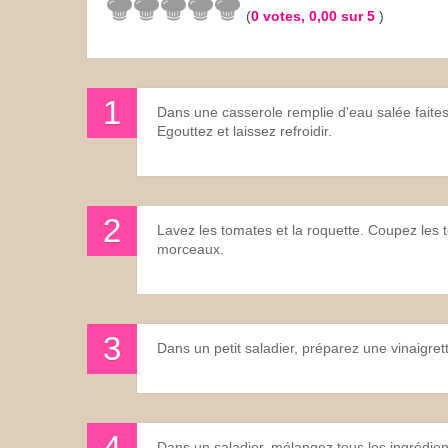
(
0
votes,
0,00
sur 5
)
Les sauces
Boissons
Dans une casserole remplie d'eau salée faites 
Egouttez et laissez refroidir.
Lavez les tomates et la roquette. Coupez les
morceaux.
Dans un petit saladier, préparez une vinaigrette
Dans un saladier, mélangez tous les ingrédient