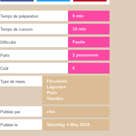
5 min
Temps de préparation
10 min
Temps de cuisson
Facile
Difficulté
2 personnes
Parts
€
Coût
Féculents
Type de repas
Légumes
Plats
Viandes
ziva
Publiée par
Saturday 4 May 2019
Publiée le